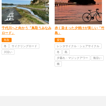
千代川へと向かう「鳥取うみなみ
赤く染まった夕焼けが美しい「竹
ロード」
島」
鳥取
愛知
冬
サイクリングロード
レンタサイクル・シェアサイクル
川沿い
冬
島
夕暮れ・マジックアワー
海沿い
橋