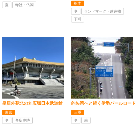
栃木
夏
寺社・仏閣
冬
ランドマーク・建造物
下町
皇居外苑北の丸広場日本武道館
的矢湾へと続く伊勢パールロード
東京
三重
冬
各所史跡
冬
峠