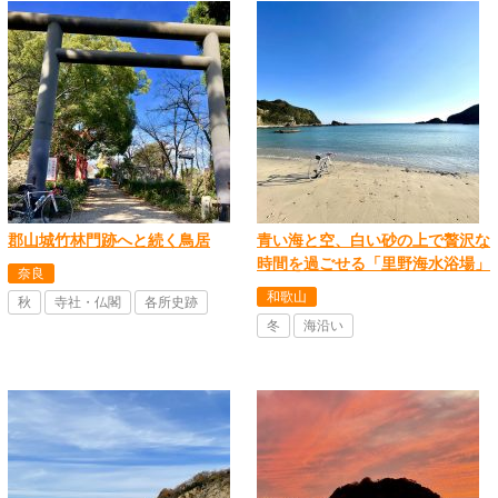
郡山城竹林門跡へと続く鳥居
青い海と空、白い砂の上で贅沢な
時間を過ごせる「里野海水浴場」
奈良
和歌山
秋
寺社・仏閣
各所史跡
冬
海沿い