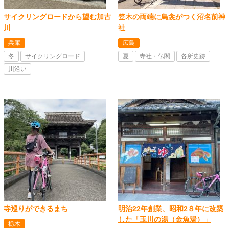
サイクリングロードから望む加古
笠木の両端に鳥衾がつく沼名前神
川
社
兵庫
広島
冬
サイクリングロード
夏
寺社・仏閣
各所史跡
川沿い
寺巡りができるまち
明治22年創業、昭和2８年に改築
した「玉川の湯（金魚湯）」
栃木