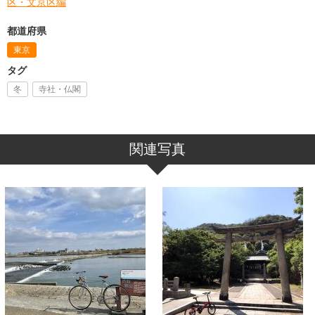
区・文京区編
都道府県
東京
タグ
冬
寺社・仏閣
関連写真