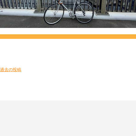
投
過去の投稿
稿
ナ
ビ
ゲ
ー
シ
ョ
ン