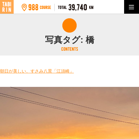
写真タグ:
橋
朝日が美しい、すさみ八景「江須崎」