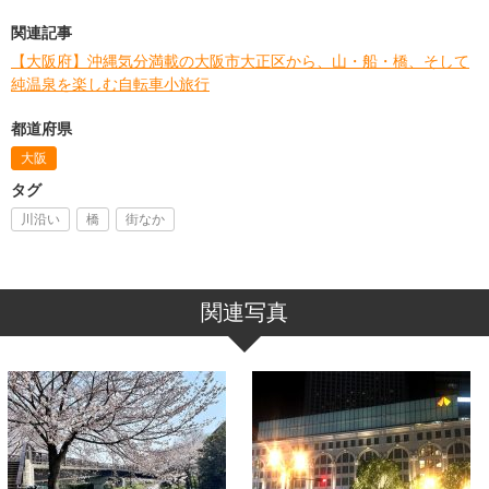
関連記事
【大阪府】沖縄気分満載の大阪市大正区から、山・船・橋、そして
純温泉を楽しむ自転車小旅行
都道府県
大阪
タグ
川沿い
橋
街なか
関連写真