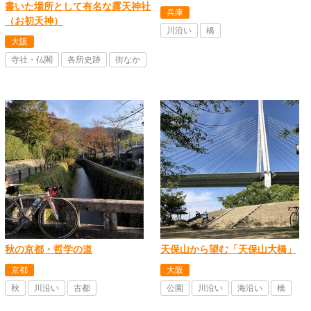
書いた場所として有名な露天神社
兵庫
（お初天神）
川沿い
橋
大阪
寺社・仏閣
各所史跡
街なか
秋の京都・哲学の道
天保山から望む「天保山大橋」
京都
大阪
秋
川沿い
古都
公園
川沿い
海沿い
橋