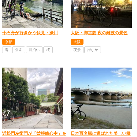
十石舟が行きかう伏見・濠川
大阪・御堂筋 夜の難波の景色
京都
大阪
春
公園
川沿い
桜
夜景
街なか
近松門左衛門が「曽根崎心中」を
日本百名橋に選ばれた美しい橋