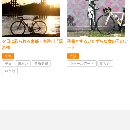
夕日に彩られる京都・木津川「流
落書きするいたずらな女の子のア
れ橋」
ート
京都
大阪
夕日
川沿い
各所史跡
ウォールアート
街なか
ロケ地