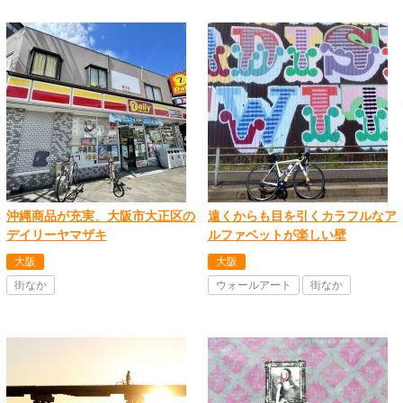
沖縄商品が充実、大阪市大正区の
遠くからも目を引くカラフルなア
デイリーヤマザキ
ルファベットが楽しい壁
大阪
大阪
街なか
ウォールアート
街なか