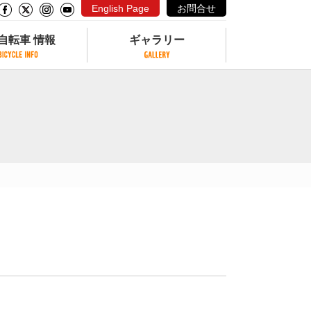
English Page
お問合せ
自転車 情報
ギャラリー
自転車 情報
ギャラリー
サイクリングコースがある公園
写真ギャラリー
交通公園
動画ギャラリー
自転車でも乗れるフェリー
サイクルターミナル
クル
サイクルステーション
サイクルステーションがある空港
自転車店