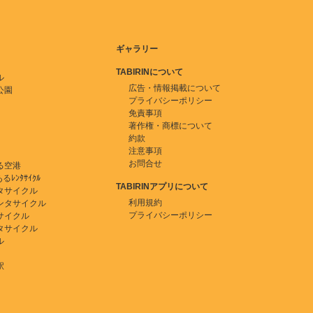
ギャラリー
TABIRINについて
ル
広告・情報掲載について
公園
プライバシーポリシー
免責事項
著作権・商標について
約款
注意事項
お問合せ
る空港
ﾚﾝﾀｻｲｸﾙ
TABIRINアプリについて
タサイクル
利用規約
ンタサイクル
プライバシーポリシー
サイクル
タサイクル
ル
駅