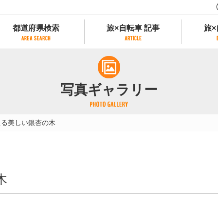
都道府県検索
旅×自転車 記事
旅×
都道府県検索
旅×自転車 記事
旅×
県別サイクリング情報
記事一覧
サイクリストにやさしい宿
写真ギャラリー
県アクセスランキング
カテゴリから探す
サイクルトレイン
フリーワードから探す
レンタサイクル
える美しい銀杏の木
タグから探す
予約ができるレンタサイクル
スポーツタイプのe-bikeがあるレンタサイ
スポーツタイプがあるレンタサイクル
マウンテンバイクがあるレンタサイクル
木
子供用自転車があるレンタサイクル
タンデム自転車があるレンタサイクル
鉄道駅に近いレンタサイクル
レンタサイクルがある道の駅