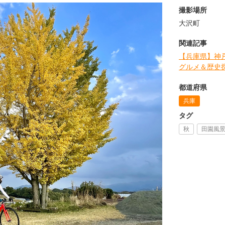
撮影場所
大沢町
関連記事
【兵庫県】神
グルメ＆歴史
都道府県
兵庫
タグ
秋
田園風