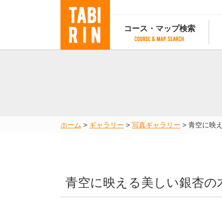
コース・マップ検索
コース・マップ検索
コース検索
マップ検索
都道府
コース条件から検索
都道府県から検索
都道府
都道府県から検索
マップランキング
ホーム
>
ギャラリー
>
写真ギャラリー
>
青空に映
地図から検索
スポットから検索
コースランキング
コースで人気のスポットランキング
青空に映える美しい銀杏の