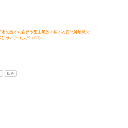
戸市の豊かな自然や里山風景が広がる西北神地域で
探訪サイクリング《PR》
景
田舎