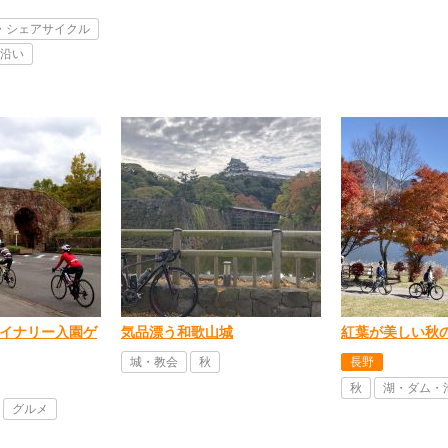
・シェアサイクル
沿い
イナリー入園ゲ
気品漂う和歌山城
紅葉が美しい秋
城・教会
秋
長野
秋
湖・ダム・
グルメ