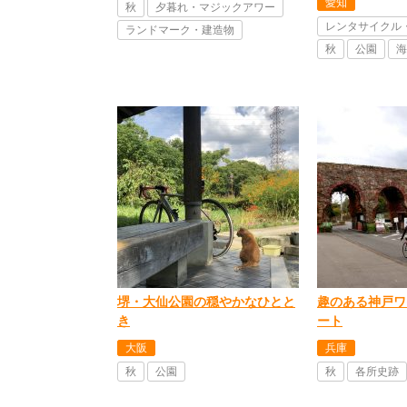
愛知
秋
夕暮れ・マジックアワー
レンタサイクル
ランドマーク・建造物
秋
公園
海
堺・大仙公園の穏やかなひとと
趣のある神戸ワ
き
ート
大阪
兵庫
秋
公園
秋
各所史跡