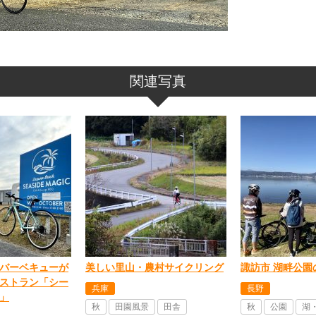
関連写真
バーベキューが
美しい里山・農村サイクリング
諏訪市 湖畔公園
ストラン「シー
兵庫
長野
」
秋
田園風景
田舎
秋
公園
湖