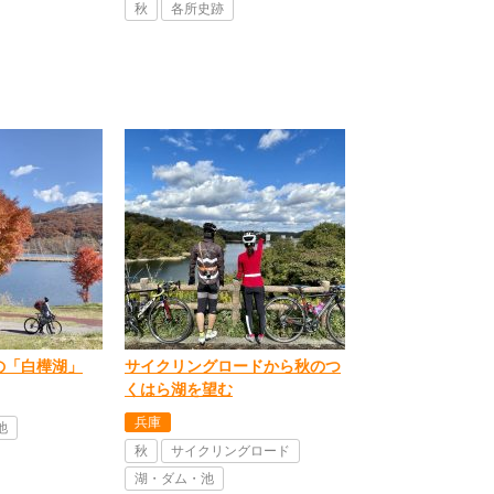
秋
各所史跡
の「白樺湖」
サイクリングロードから秋のつ
くはら湖を望む
兵庫
池
秋
サイクリングロード
湖・ダム・池