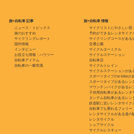
旅×自転車 記事
旅×自転車 情報
ニュース・トピックス
サイクリストにやさしい宿
旅のおすすめ
予約ができるレンタサイク
サイクリングレポート
サイクリングコースがある
国外情報
交通公園
インタビュー
サイクルターミナル
お役立ち情報・ハウツー
サイクルステーション
自転車アイテム
自転車店
自転車の一般常識
サイクルトレイン
サイクルステーションがあ
スポーツタイプのe-bikeがある
スポーツタイプがあるレン
マウンテンバイクがあるレ
子供用自転車があるレンタ
タンデム自転車があるレン
鉄道駅に近いレンタサイク
自転車でも乗れるフェリー
レンタサイクルがある道の
レンタサイクル
シェアサイクル
サイクルレスキュー