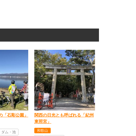
の「石彫公園」
関西の日光とも呼ばれる「紀州
東照宮」
和歌山
・ダム・池