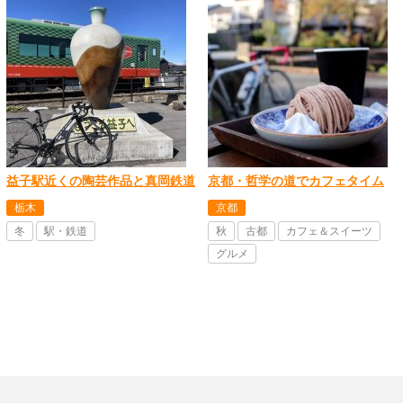
益子駅近くの陶芸作品と真岡鉄道
京都・哲学の道でカフェタイム
栃木
京都
冬
駅・鉄道
秋
古都
カフェ＆スイーツ
グルメ