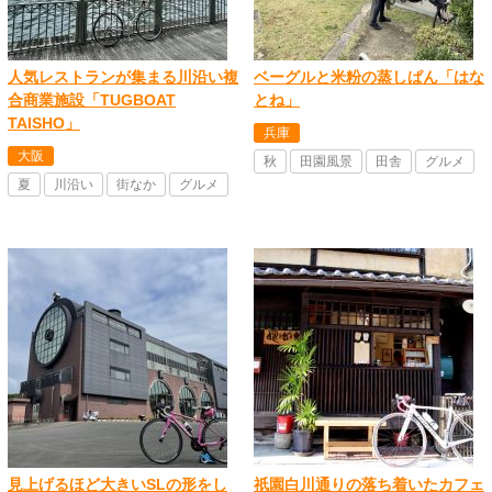
人気レストランが集まる川沿い複
ベーグルと米粉の蒸しぱん「はな
合商業施設「TUGBOAT
とね」
TAISHO」
兵庫
大阪
秋
田園風景
田舎
グルメ
夏
川沿い
街なか
グルメ
見上げるほど大きいSLの形をし
祇園白川通りの落ち着いたカフェ