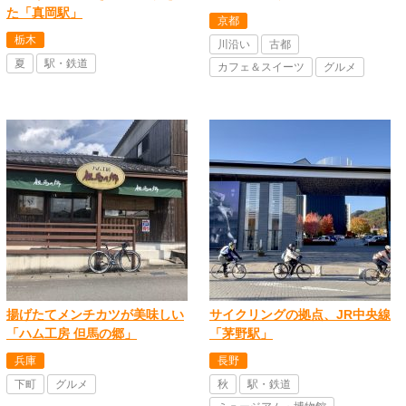
た「真岡駅」
京都
栃木
川沿い
古都
夏
駅・鉄道
カフェ＆スイーツ
グルメ
揚げたてメンチカツが美味しい
サイクリングの拠点、JR中央線
「ハム工房 但馬の郷」
「茅野駅」
兵庫
長野
下町
グルメ
秋
駅・鉄道