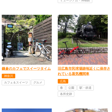
ミュージアム・博物館
鎌倉のカフェでスイーツタイム
旧広島市民球場跡地近くに保存さ
れている蒸気機関車
神奈川
広島
カフェ＆スイーツ
グルメ
春
公園
駅・鉄道
各所史跡