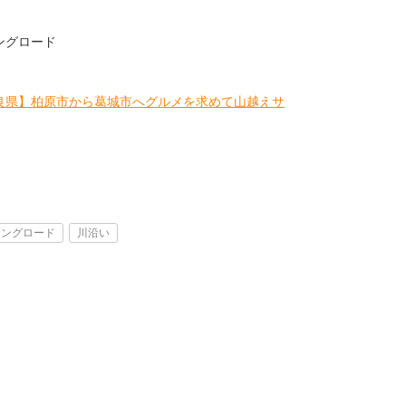
ングロード
良県】柏原市から葛城市へグルメを求めて山越えサ
リングロード
川沿い