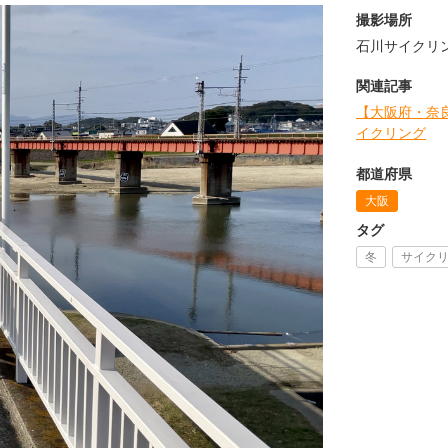
撮影場所
石川サイクリ
関連記事
【大阪府・奈
イクリング
都道府県
大阪
タグ
冬
サイク