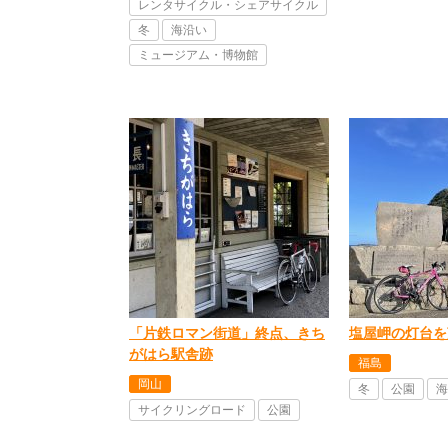
レンタサイクル・シェアサイクル
冬
海沿い
ミュージアム・博物館
「片鉄ロマン街道」終点、きち
塩屋岬の灯台を
がはら駅舎跡
福島
岡山
冬
公園
海
サイクリングロード
公園