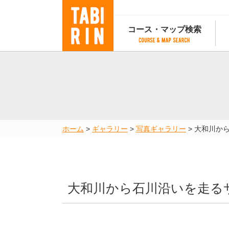
コース・マップ検索
コース・マップ検索
コース検索
マップ検索
都道府
コース条件から検索
都道府県から検索
都道府
都道府県から検索
マップランキング
ホーム
>
ギャラリー
>
写真ギャラリー
>
大和川か
地図から検索
スポットから検索
コースランキング
コースで人気のスポットランキング
大和川から石川沿いを走る