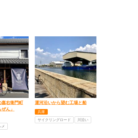
の嘉右衛門町
運河沿いから望む工場と船
ちぜん」
兵庫
サイクリングロード
川沿い
ルメ