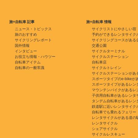
旅×自転車 記事
旅×自転車 情報
ニュース・トピックス
サイクリストにやさしい宿
旅のおすすめ
予約ができるレンタサイク
サイクリングレポート
サイクリングコースがある
国外情報
交通公園
インタビュー
サイクルターミナル
お役立ち情報・ハウツー
サイクルステーション
自転車アイテム
自転車店
自転車の一般常識
サイクルトレイン
サイクルステーションがあ
スポーツタイプのe-bikeがある
スポーツタイプがあるレン
マウンテンバイクがあるレ
子供用自転車があるレンタ
タンデム自転車があるレン
鉄道駅に近いレンタサイク
自転車でも乗れるフェリー
レンタサイクルがある道の
レンタサイクル
シェアサイクル
サイクルレスキュー