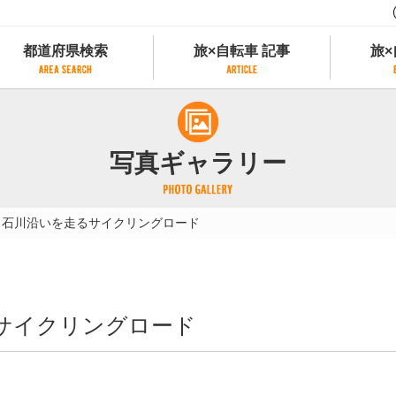
都道府県検索
旅×自転車 記事
旅×
都道府県検索
旅×自転車 記事
旅×
県別サイクリング情報
記事一覧
サイクリストにやさしい宿
写真ギャラリー
県アクセスランキング
カテゴリから探す
サイクルトレイン
フリーワードから探す
レンタサイクル
ら石川沿いを走るサイクリングロード
タグから探す
予約ができるレンタサイクル
スポーツタイプのe-bikeがあるレンタサイ
スポーツタイプがあるレンタサイクル
マウンテンバイクがあるレンタサイクル
サイクリングロード
子供用自転車があるレンタサイクル
タンデム自転車があるレンタサイクル
鉄道駅に近いレンタサイクル
レンタサイクルがある道の駅