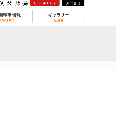
English Page
お問合せ
自転車 情報
ギャラリー
自転車 情報
ギャラリー
サイクリングコースがある公園
写真ギャラリー
交通公園
動画ギャラリー
自転車でも乗れるフェリー
サイクルターミナル
クル
サイクルステーション
サイクルステーションがある空港
自転車店