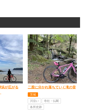
砂浜が広がる
二股に分かれ落ちていく滝の音
」
茨城
川沿い
寺社・仏閣
各所史跡