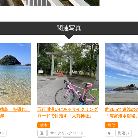
関連写真
積島」を望む、
五行川沿いにあるサイクリング
約3kmで遠浅の
岸
ロードで目指す「大前神社」
「浦富海水浴場
栃木
鳥取
い
夏
サイクリングロード
冬
海沿い