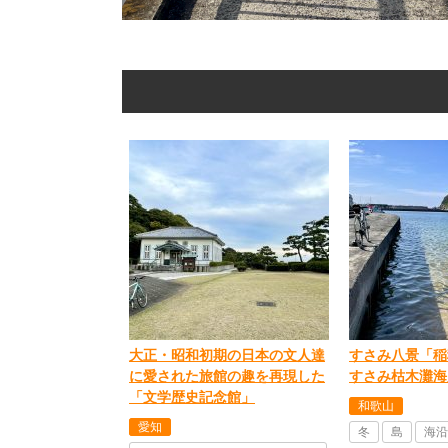
大正・昭和初期の日本の文人達
すさみ八景「稲
に愛された旅館の趣を再現した
すさみ枯木灘海
「文学歴史記念館」
和歌山
愛知
冬
島
海沿