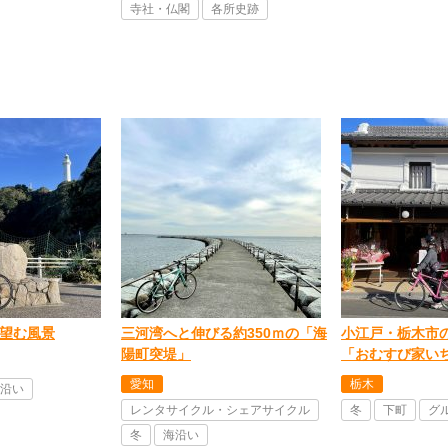
寺社・仏閣
各所史跡
望む風景
三河湾へと伸びる約350ｍの「海
小江戸・栃木市
陽町突堤」
「おむすび家い
愛知
栃木
沿い
レンタサイクル・シェアサイクル
冬
下町
グ
冬
海沿い