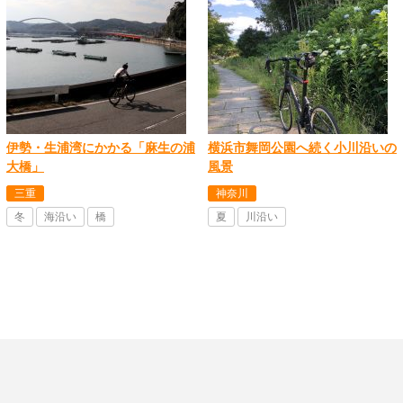
伊勢・生浦湾にかかる「麻生の浦
横浜市舞岡公園へ続く小川沿いの
大橋」
風景
三重
神奈川
冬
海沿い
橋
夏
川沿い