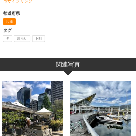
市サイクリング
都道府県
兵庫
タグ
冬
川沿い
下町
関連写真