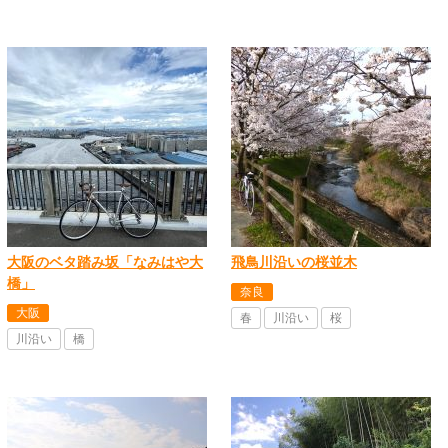
大阪のベタ踏み坂「なみはや大
飛鳥川沿いの桜並木
橋」
奈良
大阪
春
川沿い
桜
川沿い
橋