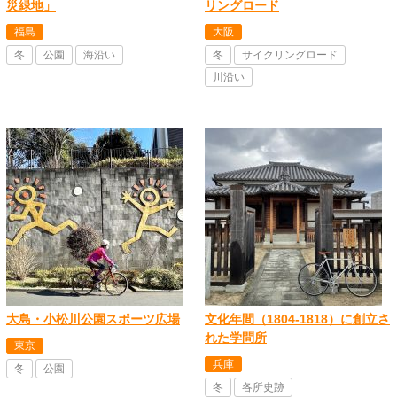
災緑地」
リングロード
福島
大阪
冬
公園
海沿い
冬
サイクリングロード
川沿い
大島・小松川公園スポーツ広場
文化年間（1804-1818）に創立さ
れた学問所
東京
兵庫
冬
公園
冬
各所史跡