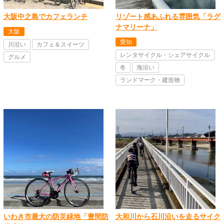
大阪中之島でカフェランチ
リゾート感あふれる雰囲気「ラグ
ナマリーナ」
大阪
愛知
川沿い
カフェ＆スイーツ
レンタサイクル・シェアサイクル
グルメ
冬
海沿い
ランドマーク・建造物
いわき市最大の防災緑地「豊間防
大和川から石川沿いを走るサイク