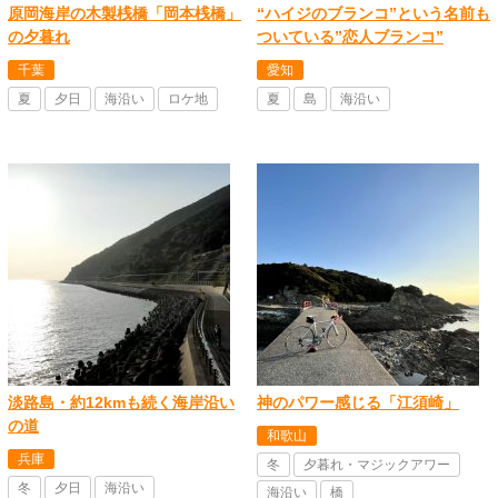
原岡海岸の木製桟橋「岡本桟橋」
“ハイジのブランコ”という名前も
の夕暮れ
ついている”恋人ブランコ”
千葉
愛知
夏
夕日
海沿い
ロケ地
夏
島
海沿い
淡路島・約12kmも続く海岸沿い
神のパワー感じる「江須崎」
の道
和歌山
兵庫
冬
夕暮れ・マジックアワー
冬
夕日
海沿い
海沿い
橋