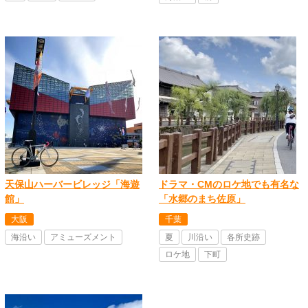
天保山ハーバービレッジ「海遊
ドラマ・CMのロケ地でも有名な
館」
「水郷のまち佐原」
大阪
千葉
海沿い
アミューズメント
夏
川沿い
各所史跡
ロケ地
下町