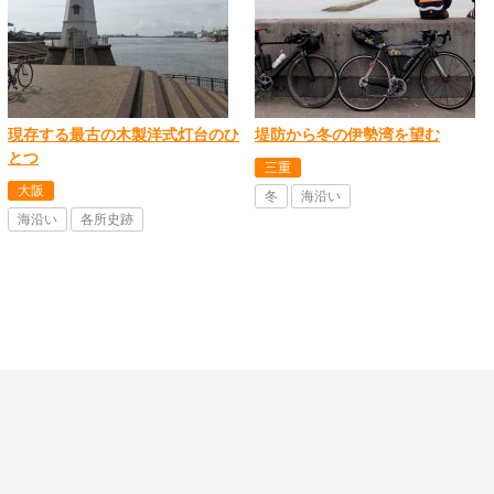
現存する最古の木製洋式灯台のひ
堤防から冬の伊勢湾を望む
とつ
三重
大阪
冬
海沿い
海沿い
各所史跡