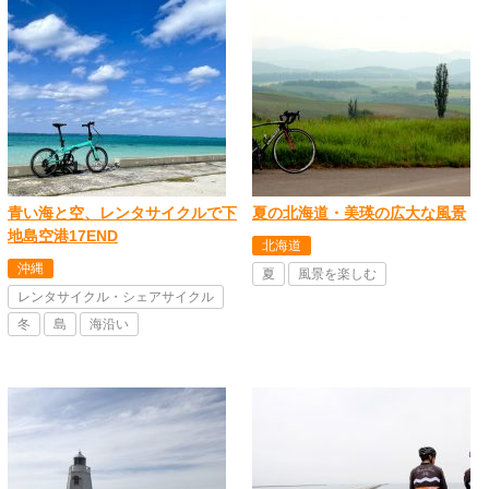
青い海と空、レンタサイクルで下
夏の北海道・美瑛の広大な風景
地島空港17END
北海道
沖縄
夏
風景を楽しむ
レンタサイクル・シェアサイクル
冬
島
海沿い