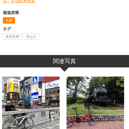
辺」を自転車散策
都道府県
兵庫
タグ
各所史跡
街なか
関連写真