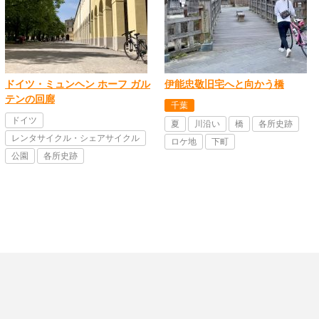
ドイツ・ミュンヘン ホーフ ガル
伊能忠敬旧宅へと向かう橋
テンの回廊
千葉
ドイツ
夏
川沿い
橋
各所史跡
レンタサイクル・シェアサイクル
ロケ地
下町
公園
各所史跡