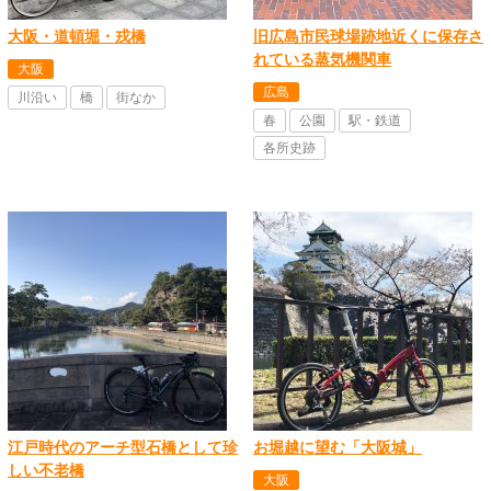
大阪・道頓堀・戎橋
旧広島市民球場跡地近くに保存さ
れている蒸気機関車
大阪
広島
川沿い
橋
街なか
春
公園
駅・鉄道
各所史跡
江戸時代のアーチ型石橋として珍
お堀越に望む「大阪城」
しい不老橋
大阪