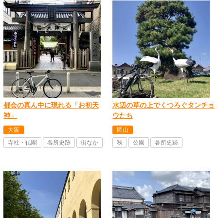
都会の真ん中に現れる「お初天
水辺の草の上でくつろぐタンチョ
神」
ウたち
大阪
岡山
寺社・仏閣
各所史跡
街なか
秋
公園
各所史跡