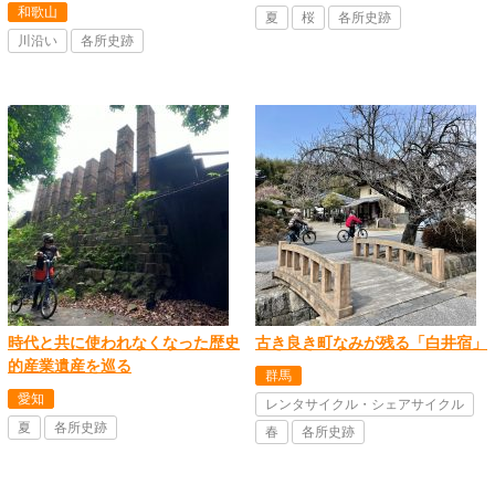
和歌山
夏
桜
各所史跡
川沿い
各所史跡
時代と共に使われなくなった歴史
古き良き町なみが残る「白井宿」
的産業遺産を巡る
群馬
愛知
レンタサイクル・シェアサイクル
夏
各所史跡
春
各所史跡