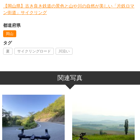
【岡山県】古き良き鉄道の景色と山や川の自然が美しい「片鉄ロマ
ン街道」サイクリング
都道府県
岡山
タグ
夏
サイクリングロード
川沿い
関連写真