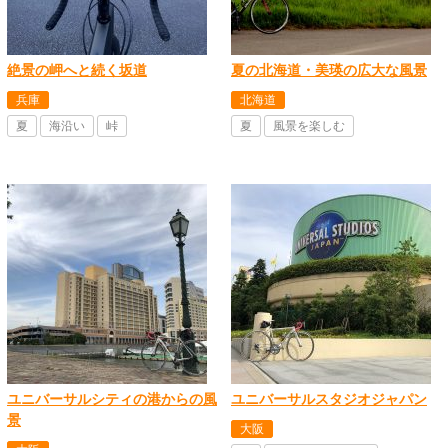
絶景の岬へと続く坂道
夏の北海道・美瑛の広大な風景
兵庫
北海道
夏
海沿い
峠
夏
風景を楽しむ
ユニバーサルシティの港からの風
ユニバーサルスタジオジャパン
景
大阪