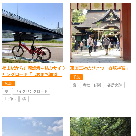
福山駅から戸崎漁港を結ぶサイク
東国三社のひとつ「香取神宮」
リングロード「しおまち海道」
千葉
広島
夏
寺社・仏閣
各所史跡
夏
サイクリングロード
川沿い
橋