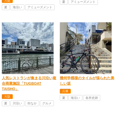
大阪
夏
アミューズメント
夏
海沿い
アミューズメント
人気レストランが集まる川沿い複
幾何学模様のタイルが張られた美
合商業施設「TUGBOAT
しい坂
TAISHO」
兵庫
大阪
夏
海沿い
各所史跡
夏
川沿い
街なか
グルメ