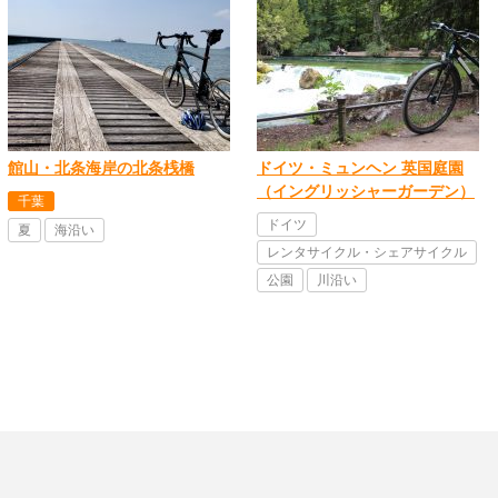
館山・北条海岸の北条桟橋
ドイツ・ミュンヘン 英国庭園
（イングリッシャーガーデン）
千葉
ドイツ
夏
海沿い
レンタサイクル・シェアサイクル
公園
川沿い