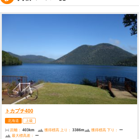
トカプチ400
北海道
上級
距離：
403km
獲得標高 上り：
3386m
獲得標高 下り：
ー
最大標高差：
ー