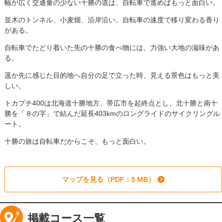
幅が広く交通量の少ない十勝の道は、自転車で進めばもっと面白い。
並木のトンネル、小麦畑、沿岸沿い、自転車の速度で移り変わる香り
がある。
自転車でたどり着いた先の十勝の食べ物には、力強い大地の滋味があ
る。
遥か先に感じた目的地へ自分の足で立った時、見える景色はもっと美
しい。
トカプチ400は北海道十勝地方、帯広市を起終点とし、北十勝と南十
勝を「８の字」で結んだ延長403kmのロングライドのサイクリングル
ート。
十勝の旅は自転車だからこそ、もっと面白い。
マップを見る（PDF：5 MB）
掲載コース一覧