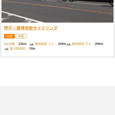
呼子～唐津市街サイクリング
佐賀
初級
距離：
22km
獲得標高 上り：
209m
獲得標高 下り：
206m
最大標高差：
74m