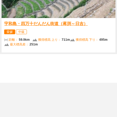
宇和島・四万十だんだん街道（蒋渕～日吉）
愛媛
中級
距離：
59.9km
獲得標高 上り：
711m
獲得標高 下り：
495m
最大標高差：
251m