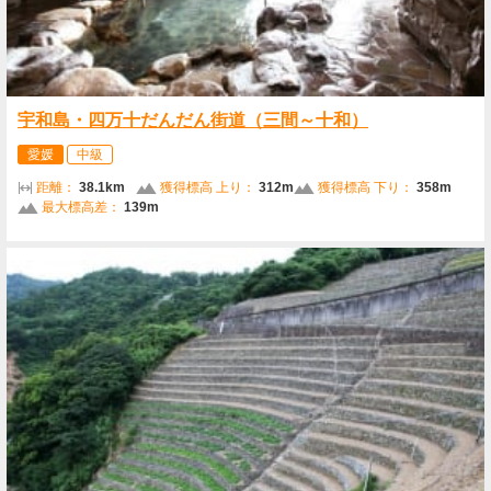
宇和島・四万十だんだん街道（三間～十和）
愛媛
中級
距離：
38.1km
獲得標高 上り：
312m
獲得標高 下り：
358m
最大標高差：
139m