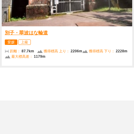
別子・翠波はな輪道
愛媛
上級
距離：
87.7km
獲得標高 上り：
2206m
獲得標高 下り：
2228m
最大標高差：
1179m