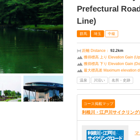
Prefectural Road
Line)
群馬
埼玉
中級
距離 Distance：
92.2km
獲得標高 上り Elevation Gain (U
獲得標高 下り Elevation Gain (D
最大標高差 Maximum elevation di
温泉
川沿い
名所・史跡
コース掲載マップ
利根川・江戸川サイクリング
マ