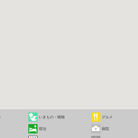
ト
いきもの・植物
グルメ
宿泊
病院