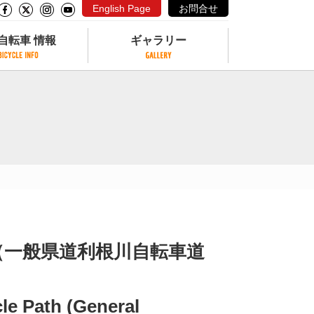
English Page
お問合せ
自転車 情報
ギャラリー
自転車 情報
ギャラリー
サイクリングコースがある公園
写真ギャラリー
交通公園
動画ギャラリー
自転車でも乗れるフェリー
サイクルターミナル
クル
サイクルステーション
サイクルステーションがある空港
自転車店
（一般県道利根川自転車道
le Path (General