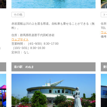
その他
ト
赤岩渡船は川の上を渡る県道。自転車も乗せることができる（無
住所
料）。
TEL
ウェ
住所：群馬県邑楽郡千代田町赤岩
備考
ウェブサイト
営業時間： ［4/1~9/30］8:30~17:00
始
［10/1~3/31］8:30~16:30
定休日： なし
道の駅 めぬま
妻