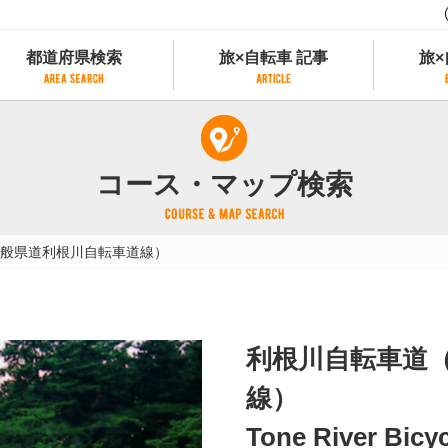
都道府県検索
旅×自転車 記事
旅×
都道府県検索
旅×自転車 記事
旅×
県別サイクリング情報
記事一覧
サイクリストにやさしい宿
コース・マップ検索
県アクセスランキング
カテゴリから探す
サイクルトレイン
フリーワードから探す
レンタサイクル
般県道利根川自転車道線）
タグから探す
予約ができるレンタサイクル
スポーツタイプのe-bikeがあるレンタサイ
スポーツタイプがあるレンタサイクル
マウンテンバイクがあるレンタサイクル
利根川自転車道
子供用自転車があるレンタサイクル
タンデム自転車があるレンタサイクル
線）
鉄道駅に近いレンタサイクル
Tone River Bicyc
レンタサイクルがある道の駅