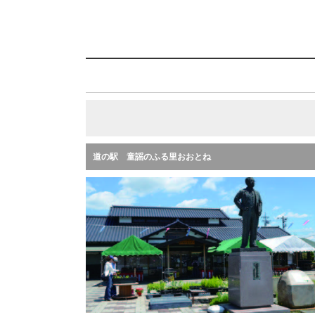
道の駅 童謡のふる里おおとね