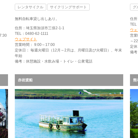
レンタサイクル
サイクリングサポート
グ
無料自転車貸し出しあり。
住所
TEL
住所：埼玉県加須市三俣2-1-1
ウェ
TEL：0480-62-1111
:30
営業
ウェブサイト
～2
営業時間： 9:00～17:00
定休日
定休日： 毎週火曜日（12月～2月は、月曜日及び火曜日）、年末
備考
年始
備考：休憩施設・水飲み場・トイレ・公衆電話
赤岩渡船
熊