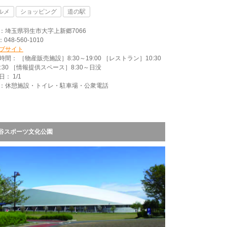
ルメ
ショッピング
道の駅
：埼玉県羽生市大字上新郷7066
：048-560-1010
ブサイト
時間： ［物産販売施設］8:30～19:00 ［レストラン］10:30
2:30 ［情報提供スペース］8:30～日没
： 1/1
：休憩施設・トイレ・駐車場・公衆電話
谷スポーツ文化公園