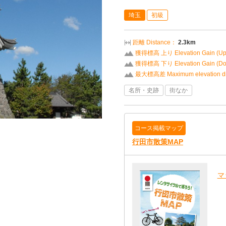
埼玉
初級
距離 Distance：
2.3km
獲得標高 上り Elevation Gain (U
獲得標高 下り Elevation Gain (D
最大標高差 Maximum elevation di
名所・史跡
街なか
コース掲載マップ
行田市散策MAP
マ