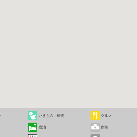
ト
いきもの・植物
グルメ
宿泊
病院