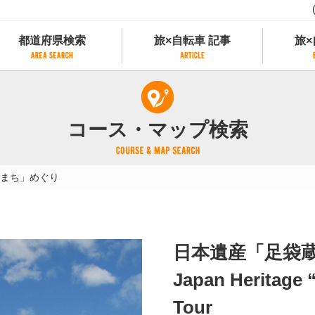
都道府県検索
旅×自転車 記事
旅×
都道府県検索
旅×自転車 記事
旅×
県別サイクリング情報
記事一覧
サイクリストにやさしい宿
コース・マップ検索
県アクセスランキング
カテゴリから探す
サイクルトレイン
フリーワードから探す
レンタサイクル
まち」めぐり
タグから探す
予約ができるレンタサイクル
スポーツタイプのe-bikeがあるレンタサイ
スポーツタイプがあるレンタサイクル
マウンテンバイクがあるレンタサイクル
日本遺産「足袋
子供用自転車があるレンタサイクル
タンデム自転車があるレンタサイクル
Japan Heritage
鉄道駅に近いレンタサイクル
Tour
レンタサイクルがある道の駅