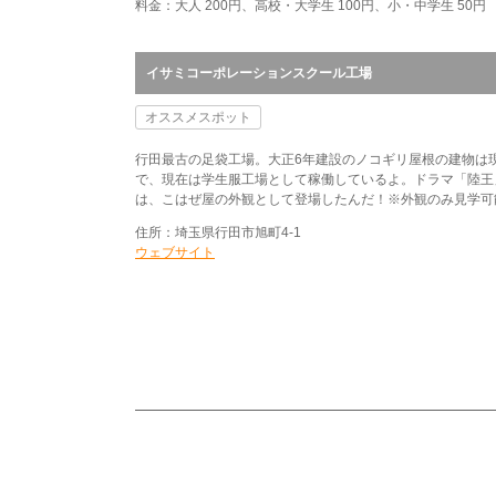
料金：大人 200円、高校・大学生 100円、小・中学生 50円
イサミコーポレーションスクール工場
オススメスポット
行田最古の足袋工場。大正6年建設のノコギリ屋根の建物は
で、現在は学生服工場として稼働しているよ。ドラマ「陸王
は、こはぜ屋の外観として登場したんだ！※外観のみ見学可
住所：埼玉県行田市旭町4-1
ウェブサイト