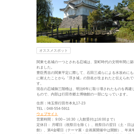
オススメスポット
関東七名城の一つとされる忍城は、室町時代の文明年間に築
れました。
豊臣秀吉の関東平定に際して、石田三成らによる水攻めにも
に耐えたことから「浮き城」の別名が生まれたと伝えられて
す。
現在の忍城御三階櫓は、明治6年に取り壊されたものを再建
もので、内部は行田市郷土博物館の一部になっています。
住所：埼玉県行田市本丸17-23
TEL：048-554-5911
ウェブサイト
営業時間： 9:00～16:30（入館受付は16:00まで）
定休日： 月曜日（祝祭日を除く）、祝祭日の翌日（土・日
館）、第4金曜日（テーマ展・企画展開催中は開館）、年末