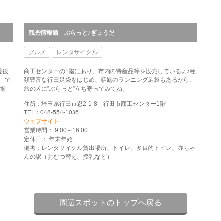
観光情報館 ぶらっと♪ぎょうだ
グルメ
レンタサイクル
現役
商工センターの1階にあり、市内の特産品等を販売しているよ♪種
」で
類豊富な行田足袋をはじめ、話題のランニング足袋もあるから、
能
旅の〆に”ぶらっと”立ち寄ってみてね。
住所：埼玉県行田市忍2-1-8 行田市商工センター1階
TEL：048-554-1036
ウェブサイト
営業時間： 9:00～16:00
定休日： 年末年始
備考：レンタサイクル貸出場所、トイレ、多目的トイレ、赤ちゃ
んの駅（おむつ替え、授乳など）
周辺スポットのトップへ戻る