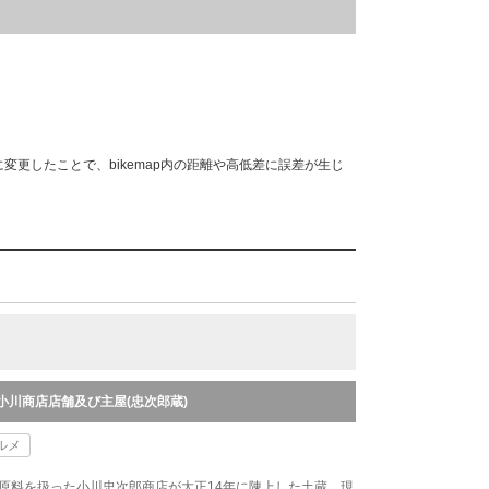
変更したことで、bikemap内の距離や高低差に誤差が生じ
小川商店店舗及び主屋(忠次郎蔵)
ルメ
原料を扱った小川忠次郎商店が大正14年に陳上した土蔵。現