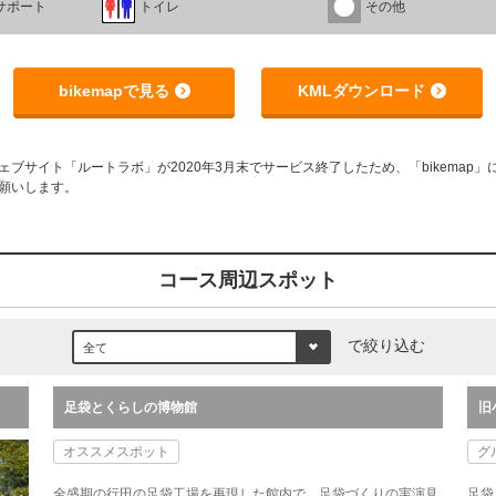
サポート
トイレ
その他
bikemapで見る
KMLダウンロード
サイト「ルートラボ」が2020年3月末でサービス終了したため、「bikemap」に
願いします。
コース周辺スポット
で絞り込む
足袋とくらしの博物館
旧
オススメスポット
グ
全盛期の行田の足袋工場を再現した館内で、足袋づくりの実演見
足袋