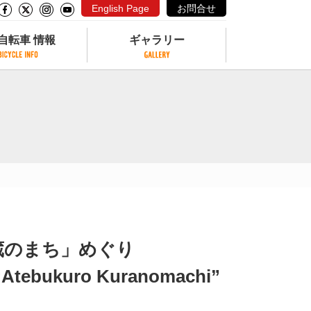
English Page
お問合せ
自転車 情報
ギャラリー
自転車 情報
ギャラリー
サイクリングコースがある公園
写真ギャラリー
交通公園
動画ギャラリー
自転車でも乗れるフェリー
サイクルターミナル
クル
サイクルステーション
サイクルステーションがある空港
自転車店
蔵のまち」めぐり
 “Atebukuro Kuranomachi”