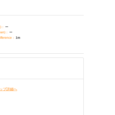
p)：
ー
own)：
ー
fference：
1m
ップ詳細へ