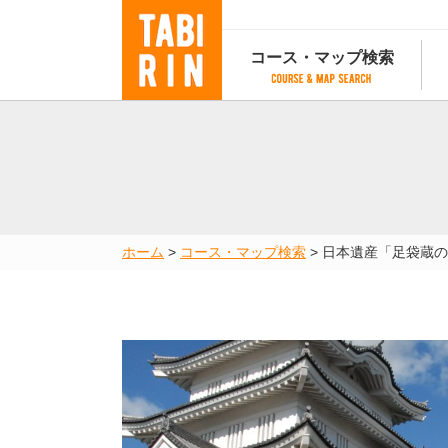
コース・マップ検索
コース・マップ検索
コース検索
マップ検索
都道府
コース条件から検索
都道府県から検索
都道府
都道府県から検索
マップランキング
ホーム
>
コース・マップ検索
>
日本遺産「足袋蔵の
地図から検索
スポットから検索
コースランキング
コースで人気のスポットランキング