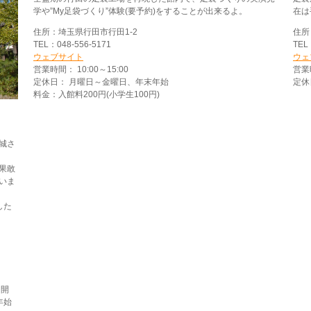
学や”My足袋づくり”体験(要予約)をすることが出来るよ。
在は
住所：埼玉県行田市行田1-2
住所
TEL：048-556-5171
TEL
ウェブサイト
ウェ
営業時間： 10:00～15:00
営業時
定休日： 月曜日～金曜日、年末年始
定休
料金：入館料200円(小学生100円)
城さ
果敢
いま
した
は開
年始