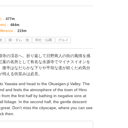
p)：
477m
own)：
484m
fference：
215m
館
湖・ダム・池
寺社・仏閣
グルメ
源寺の渓谷へ。折り返して日野商人の街の風情を感
紅葉の名所として有名な永源寺でマイナスイオンを
。後半はなだらかな下りや平坦な道が続くため気分
が伺える街並みは必見。
to Yawata and head to the Okueigen-ji Valley. The
ound and feels the atmosphere of the town of Hino
from the first half by bathing in negative ions at
all foliage. In the second half, the gentle descent
lt great. Don't miss the cityscape, where you can see
ck then.