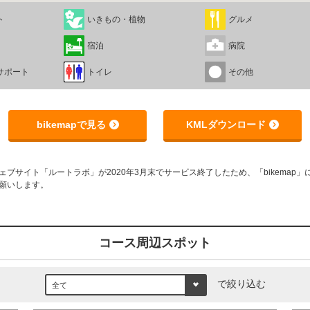
ト
いきもの・植物
グルメ
宿泊
病院
サポート
トイレ
その他
bikemapで見る
KMLダウンロード
サイト「ルートラボ」が2020年3月末でサービス終了したため、「bikemap」に
願いします。
コース周辺スポット
で絞り込む