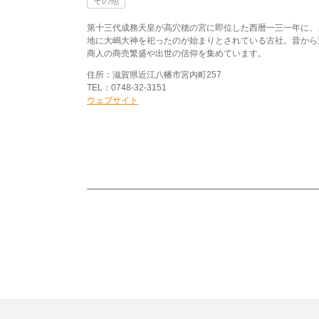
その他
第十三代成務天皇が高穴穂の宮に即位した西暦一三一年に、
地に大嶋大神を祀ったのが始まりとされている古社。昔から
商人の商売繁盛や出世の信仰を集めています。
住所：滋賀県近江八幡市宮内町257
TEL：0748-32-3151
ウェブサイト