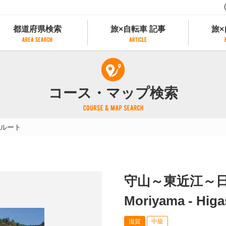
都道府県検索
旅×自転車 記事
旅×
都道府県検索
旅×自転車 記事
旅×
県別サイクリング情報
記事一覧
サイクリストにやさしい宿
コース・マップ検索
県アクセスランキング
カテゴリから探す
サイクルトレイン
フリーワードから探す
レンタサイクル
ルート
タグから探す
予約ができるレンタサイクル
スポーツタイプのe-bikeがあるレンタサイ
スポーツタイプがあるレンタサイクル
マウンテンバイクがあるレンタサイクル
守山～東近江～
子供用自転車があるレンタサイクル
タンデム自転車があるレンタサイクル
Moriyama - Higa
鉄道駅に近いレンタサイクル
滋賀
中級
レンタサイクルがある道の駅