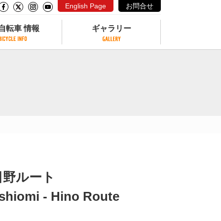
English Page
お問合せ
自転車 情報
ギャラリー
自転車 情報
ギャラリー
サイクリングコースがある公園
写真ギャラリー
交通公園
動画ギャラリー
自転車でも乗れるフェリー
サイクルターミナル
クル
サイクルステーション
サイクルステーションがある空港
自転車店
日野ルート
shiomi - Hino Route