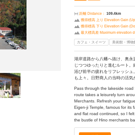
距離 Distance：
109.4km
獲得標高 上り Elevation Gain (U
獲得標高 下り Elevation Gain (D
最大標高差 Maximum elevation di
カフェ・スイーツ
美術館・博物
湖岸道路から八幡へ抜け、奥永
じつつゆったりと進むルート。
浴び前半の疲れをリフレッシュ
も上々。日野商人の当時の活気
Pass through the lakeside road 
route takes a leisurely turn ar
Merchants. Refresh your fatigue 
Eigen-ji Temple, famous for its f
and flat road continued, so I fe
the bustle of Hino merchants ba