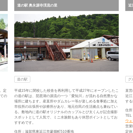
道の駅 奥永源寺渓流の里
近
道の駅
グ
。定
平成15年に閉校した校舎を再利用して平成27年にオープンしたこ
直営
たての
の道の駅は、琵琶湖の源流の一つ「愛知川」が流れる自然豊かな
近江
場所に建ちます。産直所やダムカレー等が楽しめる食事処に加え
する
市役所の出張所や診療所があり、地元住民の生活拠点も兼ねてい
住所
る。敷地内に道の駅オリジナルのカップルとび太くんが記念撮影
TEL
スポットとして人気で、ミニ水族館もあり休憩ポイントとしてお
ウェ
すすめです。
営業時
住所：滋賀県東近江市蓼畑町510番地
定休