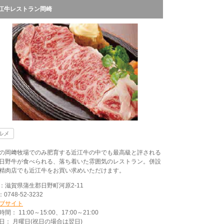
江牛レストラン岡崎
ルメ
の岡﨑牧場でのみ肥育する近江牛の中でも最高級と評される
日野牛が食べられる、落ち着いた雰囲気のレストラン。併設
精肉店でも近江牛をお買い求めいただけます。
：滋賀県蒲生郡日野町河原2-11
：0748-52-3232
ブサイト
間： 11:00～15:00、17:00～21:00
日： 月曜日(祝日の場合は翌日)