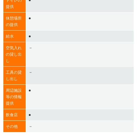
●
トイレの
提供
●
休憩場所
の提供
●
給水
－
空気入れ
の貸し出
し
－
工具の貸
し出し
●
周辺施設
等の情報
提供
●
飲食店
－
その他