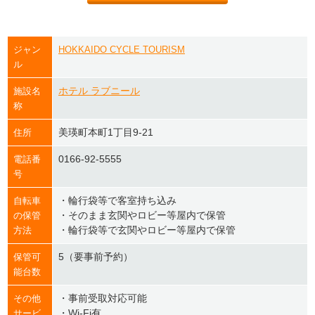
ジャン
HOKKAIDO CYCLE TOURISM
ル
ホテル ラブニール
施設名
称
美瑛町本町1丁目9-21
住所
0166-92-5555
電話番
号
・輪行袋等で客室持ち込み
自転車
・そのまま玄関やロビー等屋内で保管
の保管
・輪行袋等で玄関やロビー等屋内で保管
方法
5（要事前予約）
保管可
能台数
・事前受取対応可能
その他
・Wi-Fi有
サービ