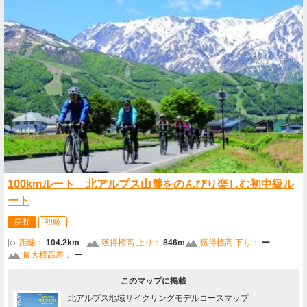
100kmルート 北アルプス山麓をのんびり楽しむ初中級ル
ート
長野
初級
距離：
104.2km
獲得標高 上り：
846m
獲得標高 下り：
ー
最大標高差：
ー
このマップに掲載
北アルプス地域サイクリングモデルコースマップ