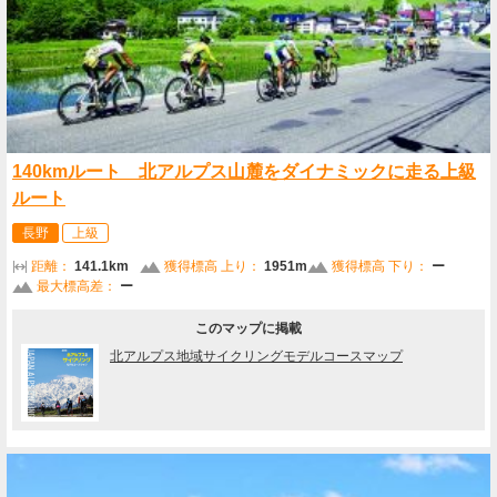
140kmルート 北アルプス山麓をダイナミックに走る上級
ルート
長野
上級
距離：
141.1km
獲得標高 上り：
1951m
獲得標高 下り：
ー
最大標高差：
ー
このマップに掲載
北アルプス地域サイクリングモデルコースマップ