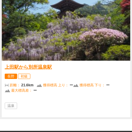
上田駅から別所温泉駅
長野
初級
距離：
21.6km
獲得標高 上り：
ー
獲得標高 下り：
ー
最大標高差：
ー
温泉