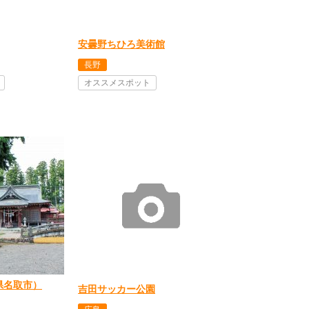
安曇野ちひろ美術館
長野
オススメスポット
県名取市）
吉田サッカー公園