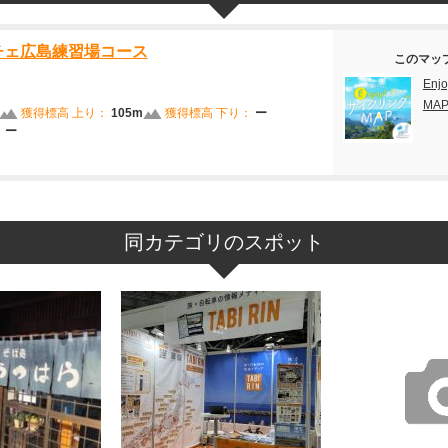
チェ広島練習場コース
このマッ
En
MA
獲得標高 上り：
105m
獲得標高 下り：
ー
：
ー
同カテゴリのスポット