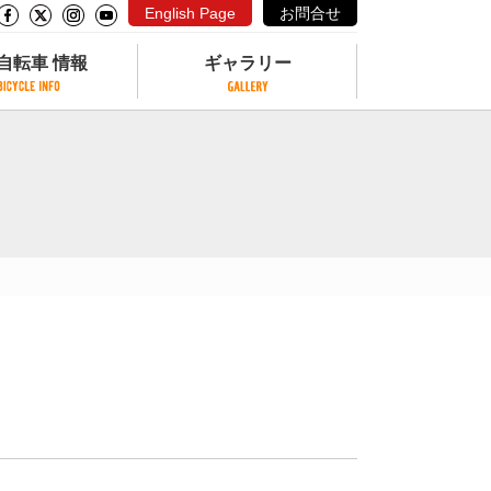
English Page
お問合せ
自転車 情報
ギャラリー
自転車 情報
ギャラリー
サイクリングコースがある公園
写真ギャラリー
交通公園
動画ギャラリー
自転車でも乗れるフェリー
サイクルターミナル
クル
サイクルステーション
サイクルステーションがある空港
自転車店