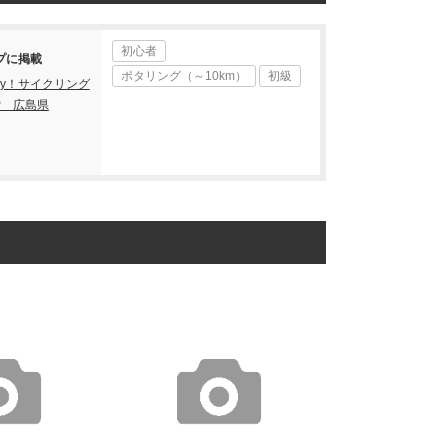
初心者
プに掲載
ポタリング（～10km）
初級
joy！サイクリング
P 広島県