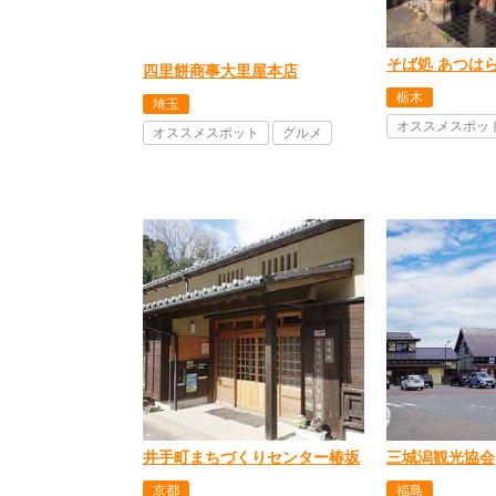
そば処 あつは
四里餅商事大里屋本店
栃木
埼玉
オススメスポッ
オススメスポット
グルメ
井手町まちづくりセンター椿坂
三城潟観光協会
京都
福島