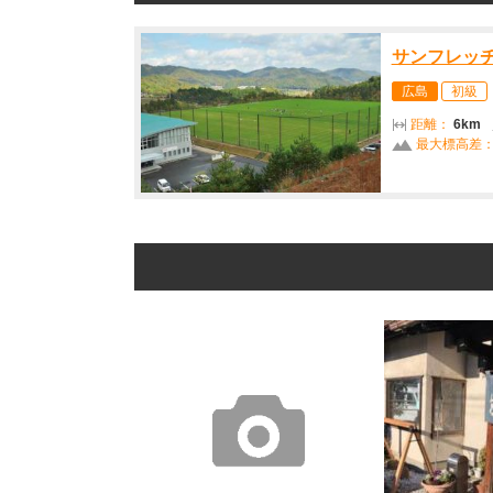
サンフレッ
広島
初級
距離：
6km
最大標高差