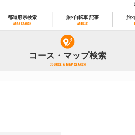
都道府県検索
旅×自転車 記事
旅×
都道府県検索
旅×自転車 記事
旅×
県別サイクリング情報
記事一覧
サイクリストにやさしい宿
コース・マップ検索
県アクセスランキング
カテゴリから探す
サイクルトレイン
フリーワードから探す
レンタサイクル
タグから探す
予約ができるレンタサイクル
スポーツタイプのe-bikeがあるレンタサイ
スポーツタイプがあるレンタサイクル
マウンテンバイクがあるレンタサイクル
子供用自転車があるレンタサイクル
タンデム自転車があるレンタサイクル
鉄道駅に近いレンタサイクル
レンタサイクルがある道の駅