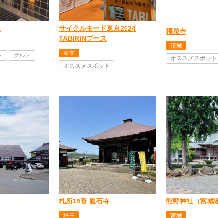
ら
サイクルモード東京2024
福泉寺
TABIRINブース
茨城
東京
ト
グルメ
オススメスポット
オススメスポット
札所19番 龍石寺
熊野神社（宮城
埼玉
宮城