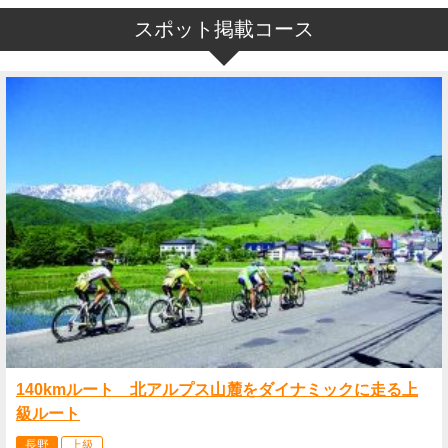
スポット掲載コース
140kmルート 北アルプス山麓をダイナミックに走る上
級ルート
長野
上級