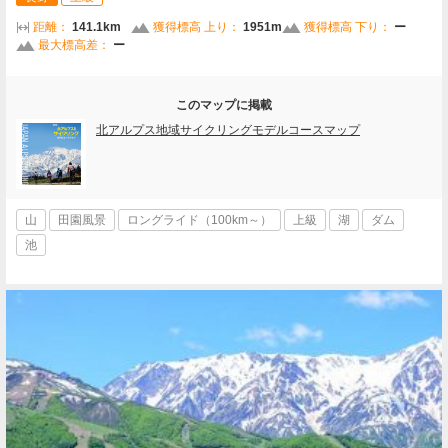
距離：
141.1km
獲得標高 上り：
1951m
獲得標高 下り：
ー
最大標高差：
ー
このマップに掲載
北アルプス地域サイクリングモデルコースマップ
山
田園風景
ロングライド（100km～）
上級
湖
ダム
池