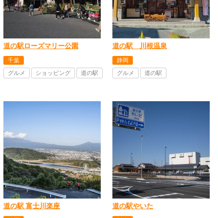
道の駅ローズマリー公園
道の駅 川根温泉
千葉
静岡
グルメ
ショッピング
道の駅
グルメ
道の駅
道の駅 富士川楽座
道の駅やいた