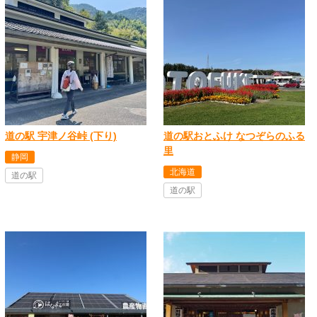
道の駅 宇津ノ谷峠 (下り)
道の駅おとふけ なつぞらのふる
里
静岡
北海道
道の駅
道の駅