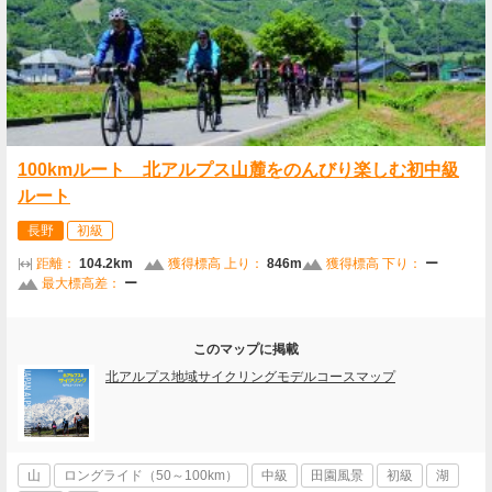
100kmルート 北アルプス山麓をのんびり楽しむ初中級
ルート
長野
初級
距離：
104.2km
獲得標高 上り：
846m
獲得標高 下り：
ー
最大標高差：
ー
このマップに掲載
北アルプス地域サイクリングモデルコースマップ
山
ロングライド（50～100km）
中級
田園風景
初級
湖