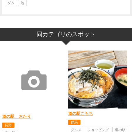
ダム
池
同カテゴリのスポット
道の駅こもち
道の駅 おたり
群馬
長野
グルメ
ショッピング
道の駅