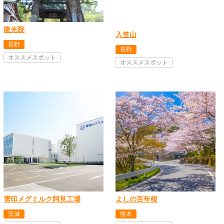
龍光院
入笠山
長野
長野
オススメスポット
オススメスポット
雪印メグミルク阿見工場
よしの百年桜
茨城
熊本