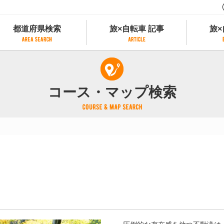
都道府県検索
旅×自転車 記事
旅×
都道府県検索
旅×自転車 記事
旅×
県別サイクリング情報
記事一覧
サイクリストにやさしい宿
コース・マップ検索
県アクセスランキング
カテゴリから探す
サイクルトレイン
フリーワードから探す
レンタサイクル
タグから探す
予約ができるレンタサイクル
スポーツタイプのe-bikeがあるレンタサイ
スポーツタイプがあるレンタサイクル
マウンテンバイクがあるレンタサイクル
子供用自転車があるレンタサイクル
タンデム自転車があるレンタサイクル
鉄道駅に近いレンタサイクル
レンタサイクルがある道の駅