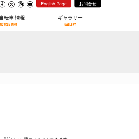
English Page
お問合せ
自転車 情報
ギャラリー
自転車 情報
ギャラリー
サイクリングコースがある公園
写真ギャラリー
交通公園
動画ギャラリー
自転車でも乗れるフェリー
サイクルターミナル
クル
サイクルステーション
サイクルステーションがある空港
自転車店