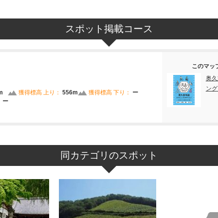
スポット掲載コース
このマッ
奥久
ング
m
獲得標高 上り：
556m
獲得標高 下り：
ー
：
ー
同カテゴリのスポット