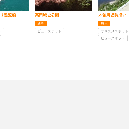
り遊覧船
高田城址公園
木曽川堤防沿い
新潟
岐阜
ト
ビュースポット
オススメスポット
ビュースポット