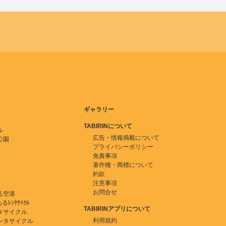
ギャラリー
TABIRINについて
ル
広告・情報掲載について
公園
プライバシーポリシー
免責事項
著作権・商標について
約款
注意事項
お問合せ
る空港
ﾚﾝﾀｻｲｸﾙ
TABIRINアプリについて
タサイクル
利用規約
ンタサイクル