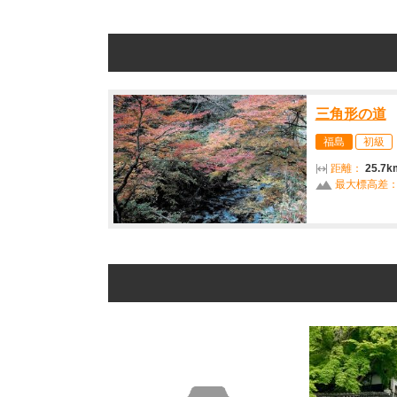
三角形の道
福島
初級
距離：
25.7k
最大標高差