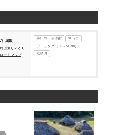
美術館・博物館
初心者
プに掲載
ツーリング（10～50km)
慈街道サイクリ
福島県
ロードマップ