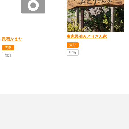
農家民泊みどりさん家
民宿かまだ
大分
広島
宿泊
宿泊