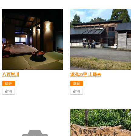
八百熊川
源流の里 山帰来
福井
滋賀
宿泊
宿泊