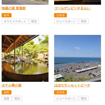
地蔵の湯 東葉館
ゴールデンビーチるもい
栃木
北海道
オススメスポット
宿泊
ビュースポット
宿泊
ホテル華の湯
はぼろサンセットビーチ
福島
北海道
温泉
宿泊
ビュースポット
宿泊