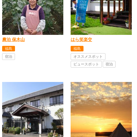
農泊 保木山
はら笑楽交
福島
福島
宿泊
オススメスポット
ビュースポット
宿泊