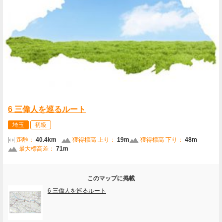
6 三偉人を巡るルート
埼玉
初級
距離：
40.4km
獲得標高 上り：
19m
獲得標高 下り：
48m
最大標高差：
71m
このマップに掲載
6 三偉人を巡るルート