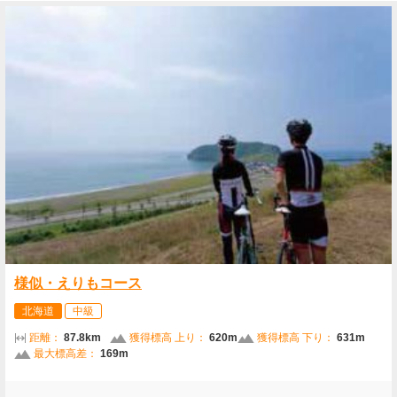
様似・えりもコース
北海道
中級
距離：
87.8km
獲得標高 上り：
620m
獲得標高 下り：
631m
最大標高差：
169m