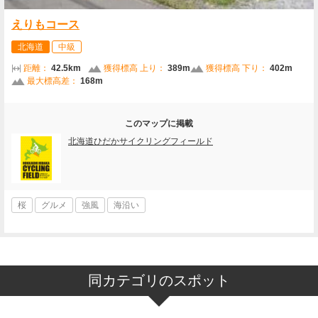
えりもコース
北海道
中級
距離：
42.5km
獲得標高 上り：
389m
獲得標高 下り：
402m
最大標高差：
168m
このマップに掲載
北海道ひだかサイクリングフィールド
桜
グルメ
強風
海沿い
同カテゴリのスポット