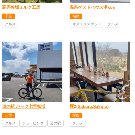
高秀牧場ミルク工房
温泉ゲストハウス湯kori
千葉
福島
グルメ
オススメスポット
グルメ
道の駅 パーク七里御浜
櫻2(Sakura.Sakura)
三重
愛媛
グルメ
ショッピング
道の駅
グルメ