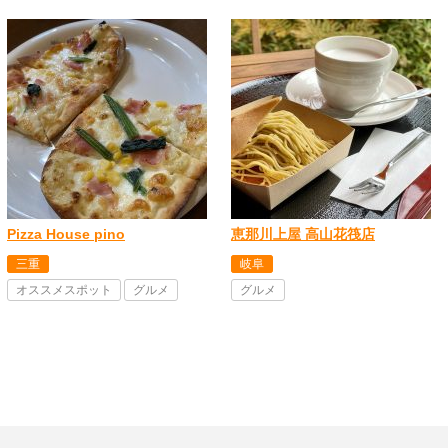
Pizza House pino
恵那川上屋 高山花筏店
三重
岐阜
オススメスポット
グルメ
グルメ