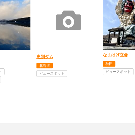
なまはげ立像
忠別ダム
秋田
北海道
ト
ビュースポット
ビュースポット