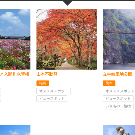
と入間川水管橋
山本不動尊
立神峡里地公園
福島
熊本
オススメスポット
オススメスポット
ビュースポット
ビュースポット
いきもの・植物