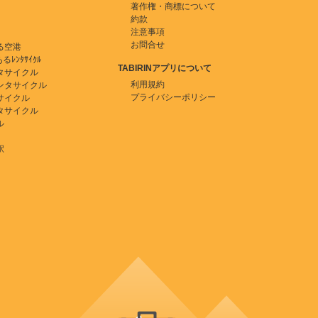
著作権・商標について
約款
注意事項
お問合せ
る空港
ﾚﾝﾀｻｲｸﾙ
TABIRINアプリについて
タサイクル
利用規約
ンタサイクル
プライバシーポリシー
サイクル
タサイクル
ル
駅