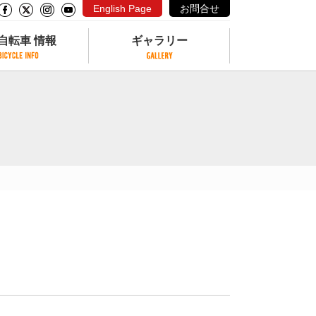
English Page
お問合せ
自転車 情報
ギャラリー
自転車 情報
ギャラリー
サイクリングコースがある公園
写真ギャラリー
交通公園
動画ギャラリー
自転車でも乗れるフェリー
サイクルターミナル
クル
サイクルステーション
サイクルステーションがある空港
自転車店