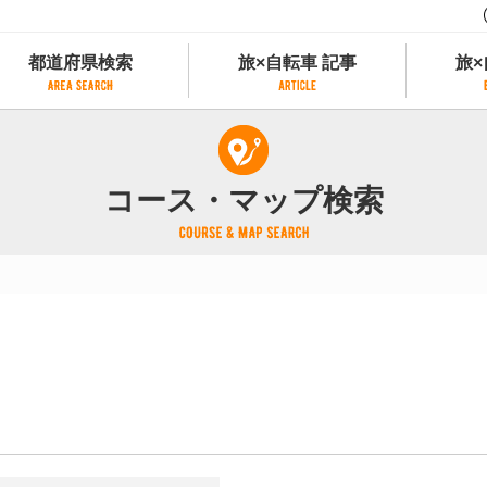
都道府県検索
旅×自転車 記事
旅×
都道府県検索
旅×自転車 記事
旅×
県別サイクリング情報
記事一覧
サイクリストにやさしい宿
コース・マップ検索
県アクセスランキング
カテゴリから探す
サイクルトレイン
フリーワードから探す
レンタサイクル
タグから探す
予約ができるレンタサイクル
スポーツタイプのe-bikeがあるレンタサイ
スポーツタイプがあるレンタサイクル
マウンテンバイクがあるレンタサイクル
子供用自転車があるレンタサイクル
タンデム自転車があるレンタサイクル
鉄道駅に近いレンタサイクル
レンタサイクルがある道の駅