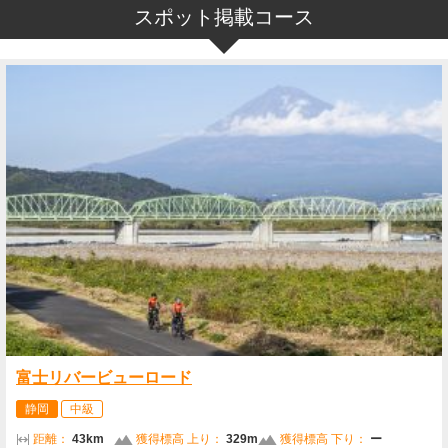
スポット掲載コース
富士リバービューロード
静岡
中級
距離：
43km
獲得標高 上り：
329m
獲得標高 下り：
ー