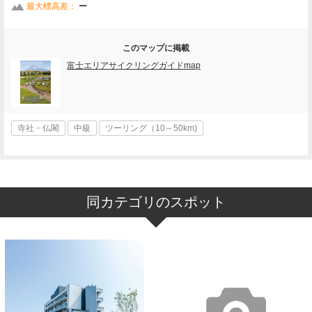
最大標高差：
ー
このマップに掲載
富士エリアサイクリングガイドmap
寺社・仏閣
中級
ツーリング（10～50km)
同カテゴリのスポット