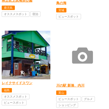
県立吹上浜海浜公園
鳥の海
鹿児島
宮城
オススメスポット
宿泊
ビュースポット
レイクサイドスワン
川の駅 新湊、内川
福島
富山
オススメスポット
ビュースポット
グルメ
ビュースポット
ショッピング