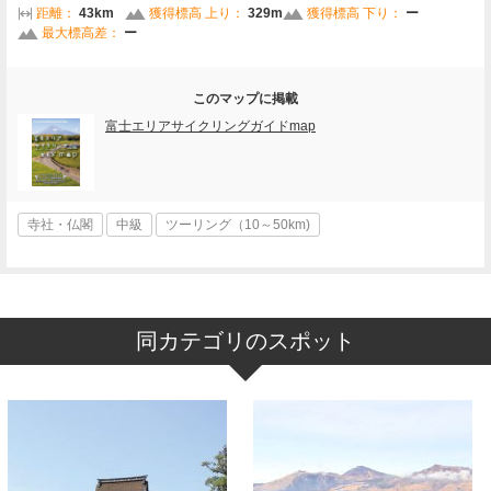
距離：
43km
獲得標高 上り：
329m
獲得標高 下り：
ー
最大標高差：
ー
このマップに掲載
富士エリアサイクリングガイドmap
寺社・仏閣
中級
ツーリング（10～50km)
同カテゴリのスポット