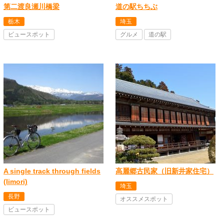
第二渡良瀬川橋梁
道の駅ちちぶ
栃木
埼玉
ビュースポット
グルメ
道の駅
A single track through fields
高麗郷古民家（旧新井家住宅）
(Iimori)
埼玉
長野
オススメスポット
ビュースポット