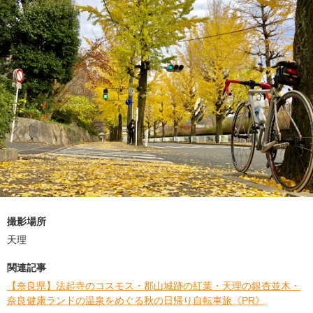
撮影場所
天理
関連記事
【奈良県】法起寺のコスモス・郡山城跡の紅葉・天理の銀杏並木・
奈良健康ランドの温泉をめぐる秋の日帰り自転車旅《PR》