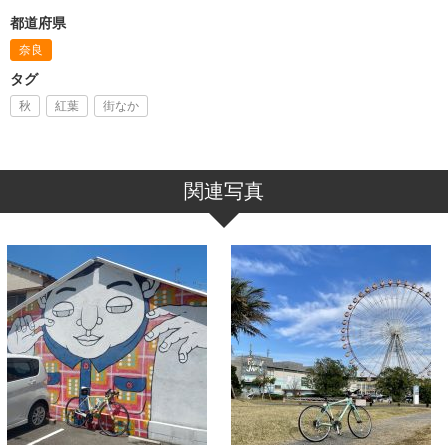
都道府県
奈良
タグ
秋
紅葉
街なか
関連写真