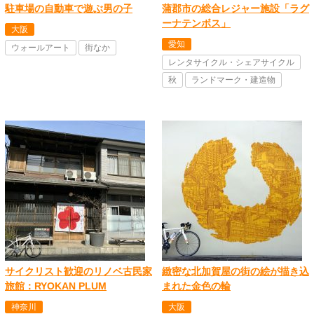
駐車場の自動車で遊ぶ男の子
蒲郡市の総合レジャー施設「ラグ
ーナテンボス」
大阪
愛知
ウォールアート
街なか
レンタサイクル・シェアサイクル
秋
ランドマーク・建造物
サイクリスト歓迎のリノベ古民家
緻密な北加賀屋の街の絵が描き込
旅館：RYOKAN PLUM
まれた金色の輪
神奈川
大阪