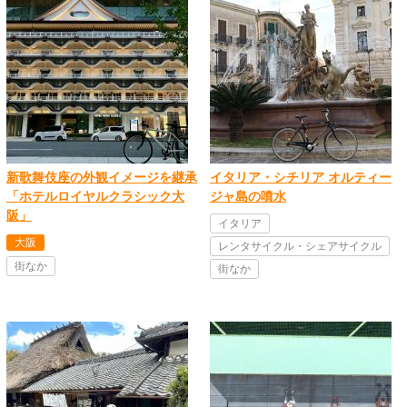
新歌舞伎座の外観イメージを継承
イタリア・シチリア オルティー
「ホテルロイヤルクラシック大
ジャ島の噴水
阪」
イタリア
大阪
レンタサイクル・シェアサイクル
街なか
街なか