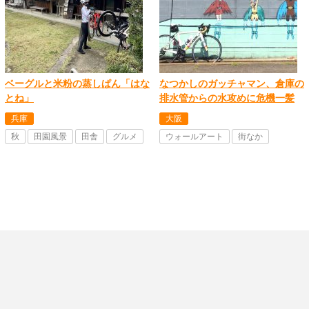
ベーグルと米粉の蒸しぱん「はな
なつかしのガッチャマン、倉庫の
とね」
排水管からの水攻めに危機一髪
兵庫
大阪
秋
田園風景
田舎
グルメ
ウォールアート
街なか