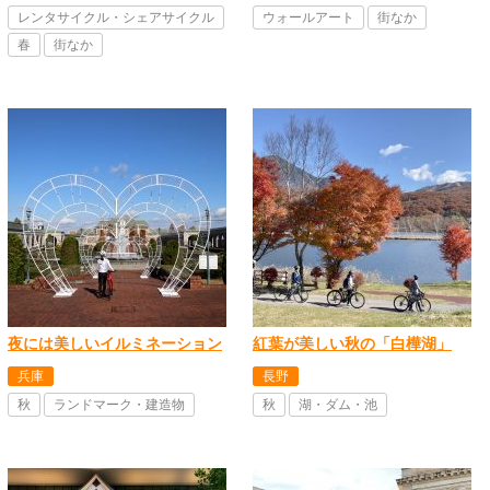
レンタサイクル・シェアサイクル
ウォールアート
街なか
春
街なか
夜には美しいイルミネーション
紅葉が美しい秋の「白樺湖」
兵庫
長野
秋
ランドマーク・建造物
秋
湖・ダム・池