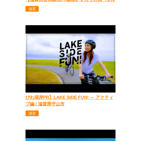
滋賀
びわ湖岸PR】LAKE SIDE FUN! ～ アクティ
ブ編 / 滋賀県守山市
滋賀