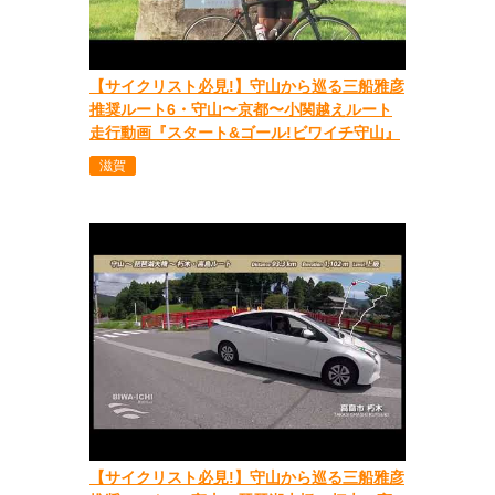
【サイクリスト必見!】守山から巡る三船雅彦
推奨ルート6・守山〜京都〜小関越えルート
走行動画『スタート&ゴール!ビワイチ守山』
滋賀
【サイクリスト必見!】守山から巡る三船雅彦