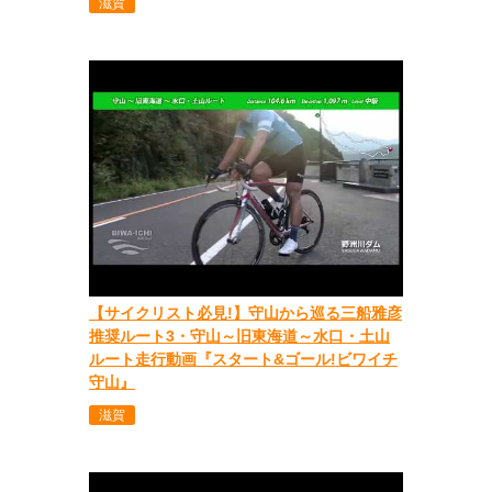
滋賀
【サイクリスト必見!】守山から巡る三船雅彦
推奨ルート3・守山～旧東海道～水口・土山
ルート走行動画『スタート&ゴール!ビワイチ
守山』
滋賀