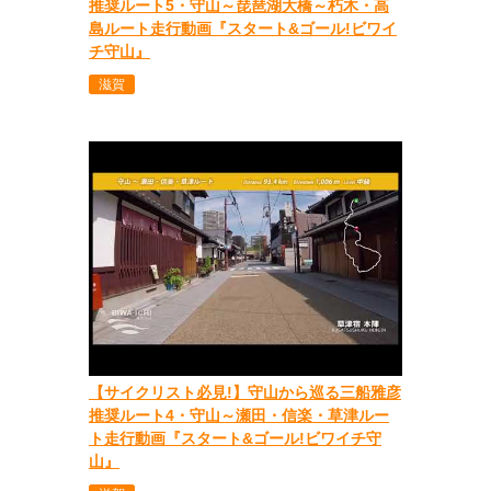
推奨ルート5・守山～琵琶湖大橋～朽木・高
島ルート走行動画『スタート&ゴール!ビワイ
チ守山』
滋賀
【サイクリスト必見!】守山から巡る三船雅彦
推奨ルート4・守山～瀬田・信楽・草津ルー
ト走行動画『スタート&ゴール!ビワイチ守
山』