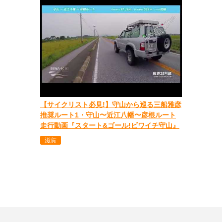
【サイクリスト必見!】守山から巡る三船雅彦
推奨ルート1・守山〜近江八幡〜彦根ルート
走行動画『スタート&ゴール!ビワイチ守山』
滋賀