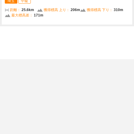
埼玉
中級
距離：
25.6km
獲得標高 上り：
206m
獲得標高 下り：
310m
最大標高差：
171m