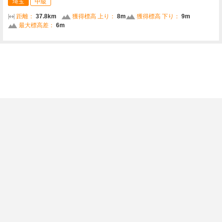
埼玉
中級
距離：
37.8km
獲得標高 上り：
8m
獲得標高 下り：
9m
最大標高差：
6m