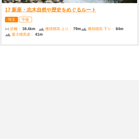
17 新座・志木自然や歴史をめぐるルート
埼玉
中級
距離：
38.4km
獲得標高 上り：
79m
獲得標高 下り：
84m
最大標高差：
41m