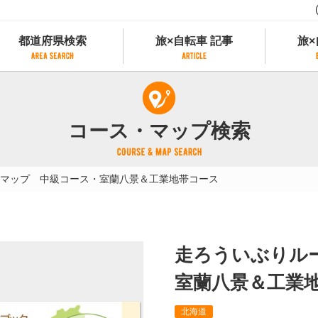
都道府県検索
旅×自転車 記事
旅×
都道府県検索
旅×自転車 記事
旅×
県別サイクリング情報
記事一覧
サイクリストにやさしい宿
コース・マップ検索
県アクセスランキング
カテゴリから探す
サイクルトレイン
フリーワードから探す
レンタサイクル
マップ 中級コース・室蘭八景＆工業地帯コース
タグから探す
予約ができるレンタサイクル
スポーツタイプのe-bikeがあるレンタサイ
スポーツタイプがあるレンタサイクル
マウンテンバイクがあるレンタサイクル
走ろういぶりル
子供用自転車があるレンタサイクル
タンデム自転車があるレンタサイクル
室蘭八景＆工業
鉄道駅に近いレンタサイクル
北海道
レンタサイクルがある道の駅