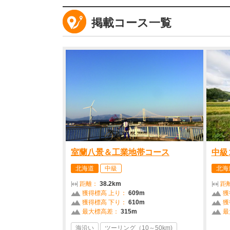
掲載コース一覧
室蘭八景＆工業地帯コース
中級
北海道
中級
北海
距離：
38.2km
距
獲得標高 上り：
609m
獲
獲得標高 下り：
610m
獲
最大標高差：
315m
最
海沿い
ツーリング（10～50km)