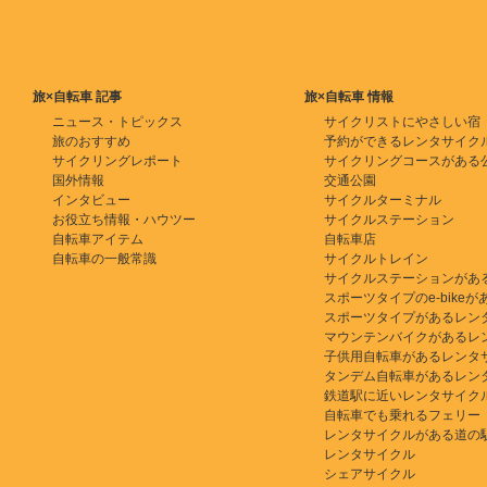
旅×自転車 記事
旅×自転車 情報
ニュース・トピックス
サイクリストにやさしい宿
旅のおすすめ
予約ができるレンタサイク
サイクリングレポート
サイクリングコースがある
国外情報
交通公園
インタビュー
サイクルターミナル
お役立ち情報・ハウツー
サイクルステーション
自転車アイテム
自転車店
自転車の一般常識
サイクルトレイン
サイクルステーションがあ
スポーツタイプのe-bikeがある
スポーツタイプがあるレン
マウンテンバイクがあるレ
子供用自転車があるレンタ
タンデム自転車があるレン
鉄道駅に近いレンタサイク
自転車でも乗れるフェリー
レンタサイクルがある道の
レンタサイクル
シェアサイクル