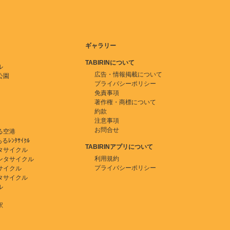
ギャラリー
TABIRINについて
ル
広告・情報掲載について
公園
プライバシーポリシー
免責事項
著作権・商標について
約款
注意事項
お問合せ
る空港
ﾚﾝﾀｻｲｸﾙ
TABIRINアプリについて
タサイクル
利用規約
ンタサイクル
プライバシーポリシー
サイクル
タサイクル
ル
駅