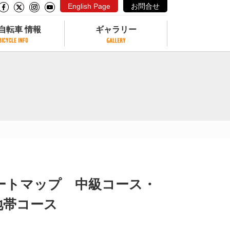
English Page
お問合せ
自転車 情報
ギャラリー
自転車 情報
ギャラリー
サイクリングコースがある公園
写真ギャラリー
交通公園
動画ギャラリー
自転車でも乗れるフェリー
サイクルターミナル
クル
サイクルステーション
サイクルステーションがある空港
自転車店
ートマップ 中級コース・
地帯コース