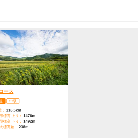
コース
道
中級
離：
116.5km
得標高 上り：
1476m
得標高 下り：
1492m
大標高差：
238m