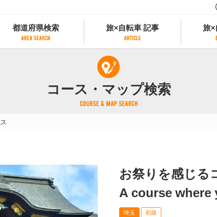
都道府県検索
旅×自転車 記事
旅×
都道府県検索
旅×自転車 記事
旅×
県別サイクリング情報
記事一覧
サイクリストにやさしい宿
コース・マップ検索
県アクセスランキング
カテゴリから探す
サイクルトレイン
フリーワードから探す
レンタサイクル
ス
タグから探す
予約ができるレンタサイクル
スポーツタイプのe-bikeがあるレンタサイ
スポーツタイプがあるレンタサイクル
マウンテンバイクがあるレンタサイクル
お祭りを感じる
子供用自転車があるレンタサイクル
タンデム自転車があるレンタサイクル
A course where y
鉄道駅に近いレンタサイクル
埼玉
初級
レンタサイクルがある道の駅