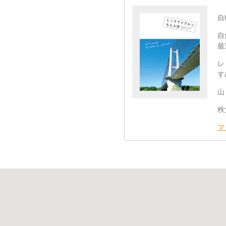
自
自
最
レ
す
山
秩
マ