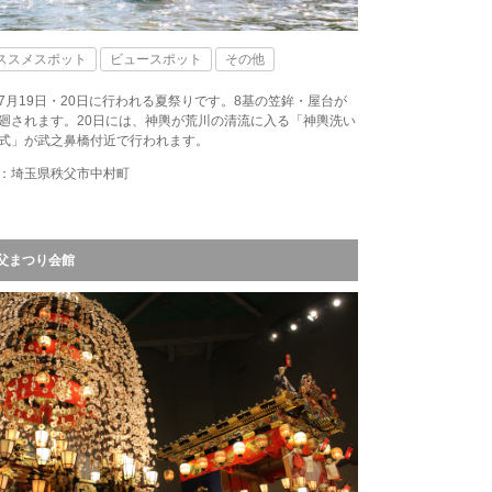
ススメスポット
ビュースポット
その他
7月19日・20日に行われる夏祭りです。8基の笠鉾・屋台が
廻されます。20日には、神輿が荒川の清流に入る「神輿洗い
式」が武之鼻橋付近で行われます。
：埼玉県秩父市中村町
父まつり会館