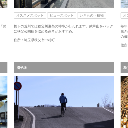
オススメスポット
ビュースポット
いきもの・植物
オ
「武
橋下の荒川では秩父川瀬祭の神事が行われます。武甲山をバック
毎年
に秩父公園橋を収める画角がおすすめ。
曳き
の儀
住所：埼玉県秩父市中村町
住所
団子坂
秩