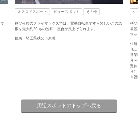
オススメスポット
ビュースポット
その他
シ
トで
秩父夜祭のクライマックスでは、電動自転車ですら険しいこの急
秩父
坂を最大約20tもの笠鉾・屋台が曳上げられます。
常設
マッ
住所：埼玉県秩父市東町
住所
TEL
営業
月～
定休
月）
※祝
周辺スポットのトップへ戻る