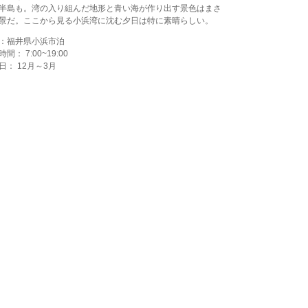
半島も。湾の入り組んだ地形と青い海が作り出す景色はまさ
景だ。ここから見る小浜湾に沈む夕日は特に素晴らしい。
：福井県小浜市泊
間： 7:00~19:00
日： 12月～3月