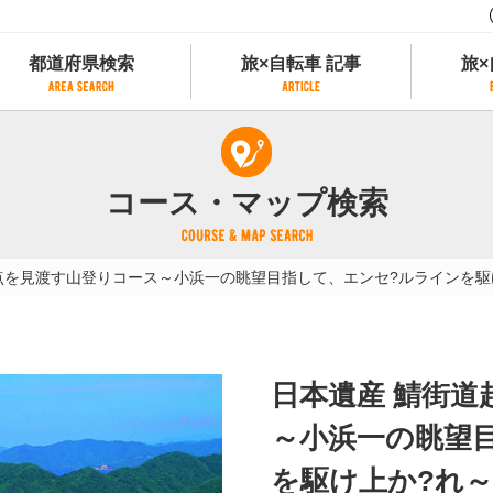
都道府県検索
旅×自転車 記事
旅×
都道府県検索
旅×自転車 記事
旅×
県別サイクリング情報
記事一覧
サイクリストにやさしい宿
コース・マップ検索
県アクセスランキング
カテゴリから探す
サイクルトレイン
フリーワードから探す
レンタサイクル
点を見渡す山登りコース～小浜一の眺望目指して、エンセ?ルラインを駆
タグから探す
予約ができるレンタサイクル
スポーツタイプのe-bikeがあるレンタサイ
スポーツタイプがあるレンタサイクル
マウンテンバイクがあるレンタサイクル
日本遺産 鯖街
子供用自転車があるレンタサイクル
タンデム自転車があるレンタサイクル
～小浜一の眺望
鉄道駅に近いレンタサイクル
を駆け上か?れ～
レンタサイクルがある道の駅