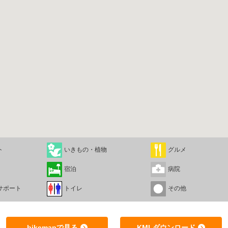
ト
いきもの・植物
グルメ
宿泊
病院
サポート
トイレ
その他
bikemapで見る
KMLダウンロード