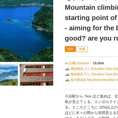
Mountain climbi
starting point o
- aiming for the
good? are you r
福井
初級
距離 Distance：
15.2km
獲得標高 上り Elevation Gain (U
獲得標高 下り Elevation Gain (D
最大標高差 Maximum elevation di
小浜駅から 7km ほど進めは
島が見えてくる。エンゼルライン
る。ところどころに 10%以上の
ほどに木々の間から垣間見える