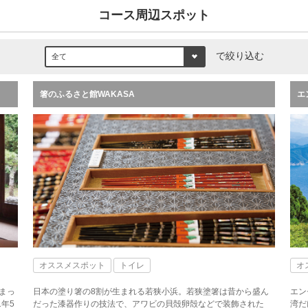
コース周辺スポット
で絞り込む
箸のふるさと館WAKASA
エ
オススメスポット
トイレ
オ
まっ
日本の塗り箸の8割が生まれる若狭小浜。若狭塗箸は昔から盛ん
エン
年5
だった漆器作りの技法で、アワビの貝殻卵殻などで装飾された
湾だ