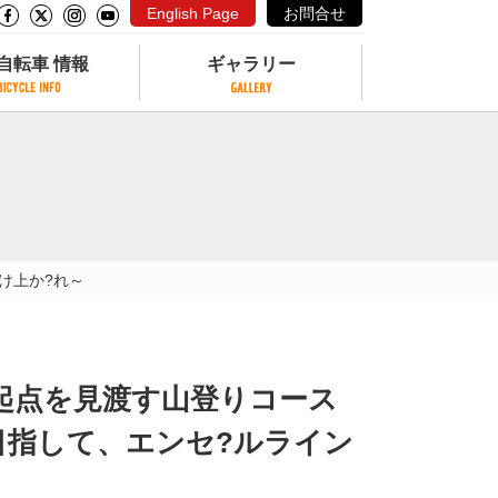
English Page
お問合せ
自転車 情報
ギャラリー
自転車 情報
ギャラリー
サイクリングコースがある公園
写真ギャラリー
交通公園
動画ギャラリー
自転車でも乗れるフェリー
け上か?れ～
サイクルターミナル
クル
サイクルステーション
サイクルステーションがある空港
自転車店
道起点を見渡す山登りコース
目指して、エンセ?ルライン