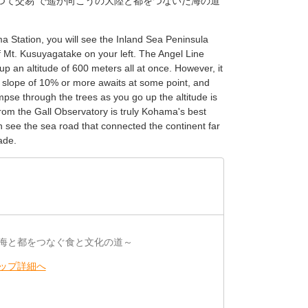
て交易 で遥か向こうの大陸と都をつないだ海の道
 Station, you will see the Inland Sea Peninsula
 Mt. Kusuyagatake on your left. The Angel Line
p an altitude of 600 meters all at once. However, it
 slope of 10% or more awaits at some point, and
mpse through the trees as you go up the altitude is
m the Gall Observatory is truly Kohama's best
 see the sea road that connected the continent far
ade.
海と都をつなぐ食と文化の道～
ップ詳細へ