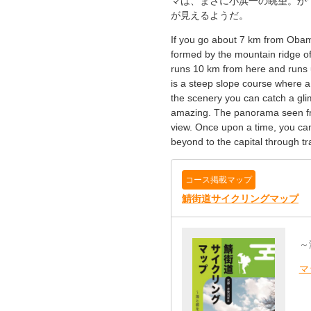
マは、まさに小浜一の眺望。かつ
が見えるようだ。
If you go about 7 km from Obama
formed by the mountain ridge of
runs 10 km from here and runs u
is a steep slope course where a
the scenery you can catch a gli
amazing. The panorama seen fro
view. Once upon a time, you can
beyond to the capital through tr
コース掲載マップ
鯖街道サイクリングマップ
～
マ