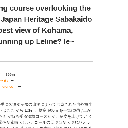
ng course overlooking the
f Japan Heritage Sabakaido
 best view of Kohama,
unning up Leline? le~
p)：
600m
own)：
ー
fference：
ー
゙、左手に久須夜ヶ岳の山稜によって形成された内外海半
はここ から 10km、標高 600m を一気に駆け上が
勾配が待ち受る激坂コースだが、高度を上げてい く
景色が素晴らしい。ゴールの展望台から望むパノラ