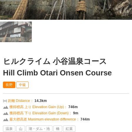
ヒルクライム 小谷温泉コース
Hill Climb Otari Onsen Course
長野
中級
距離 Distance：
14.3km
獲得標高 上り Elevation Gain (Up)：
746m
獲得標高 下り Elevation Gain (Down)：
9m
最大標高差 Maximum elevation difference：
744m
温泉
山
湖・ダム・池
橋
紅葉