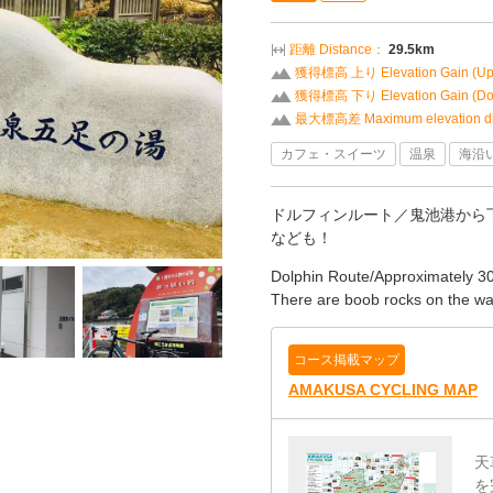
距離 Distance：
29.5km
獲得標高 上り Elevation Gain (U
獲得標高 下り Elevation Gain (D
最大標高差 Maximum elevation di
カフェ・スイーツ
温泉
海沿
ドルフィンルート／鬼池港から下
なども！
Dolphin Route/Approximately 30
There are boob rocks on the wa
コース掲載マップ
AMAKUSA CYCLING MAP
天
を