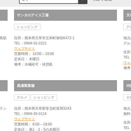
サンタのアイス工場
天
ショッピング
グ
美肌
住所：熊本県天草市五和町御領6472-1
地元
TEL：0969-32-2221
グル
ウェブサイト
住所
営業時間： 10:00～19:00
TEL
定休日： 木曜日
ウェ
備考：水補給可・休憩処
備考
黒瀬製菓舗
内
グルメ
ショッピング
そ
ラン
住所：熊本県天草郡苓北町富岡3243
地元
TEL：0969-35-0119
無料
ウェブサイト
住所
営業時間： 8:00～19:00
TEL
定休日： 第1・3・5の木曜日