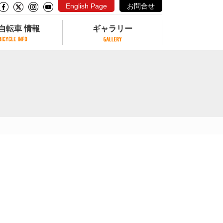
English Page
お問合せ
自転車 情報
ギャラリー
自転車 情報
ギャラリー
サイクリングコースがある公園
写真ギャラリー
交通公園
動画ギャラリー
自転車でも乗れるフェリー
サイクルターミナル
クル
サイクルステーション
サイクルステーションがある空港
自転車店