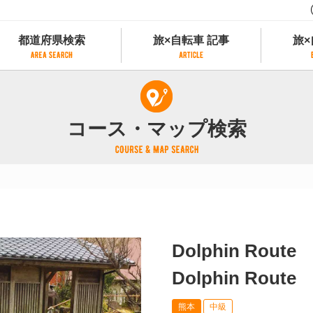
都道府県検索
旅×自転車 記事
旅×
都道府県検索
旅×自転車 記事
旅×
県別サイクリング情報
記事一覧
サイクリストにやさしい宿
コース・マップ検索
県アクセスランキング
カテゴリから探す
サイクルトレイン
フリーワードから探す
レンタサイクル
タグから探す
予約ができるレンタサイクル
スポーツタイプのe-bikeがあるレンタサイ
スポーツタイプがあるレンタサイクル
マウンテンバイクがあるレンタサイクル
Dolphin Route
子供用自転車があるレンタサイクル
タンデム自転車があるレンタサイクル
Dolphin Route
鉄道駅に近いレンタサイクル
熊本
中級
レンタサイクルがある道の駅