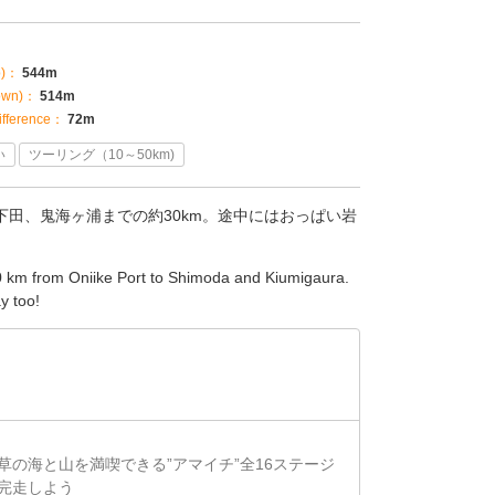
p)：
544m
own)：
514m
fference：
72m
い
ツーリング（10～50km)
田、鬼海ヶ浦までの約30km。途中にはおっぱい岩
 km from Oniike Port to Shimoda and Kiumigaura.
y too!
草の海と山を満喫できる”アマイチ”全16ステージ
完走しよう