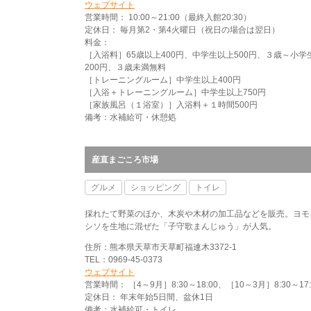
ウェブサイト
営業時間： 10:00～21:00（最終入館20:30）
定休日： 毎月第2・第4火曜日（祝日の場合は翌日）
料金：
［入浴料］65歳以上400円、中学生以上500円、３歳～小学
200円、３歳未満無料
［トレーニングルーム］中学生以上400円
［入浴＋トレーニングルーム］中学生以上750円
［家族風呂（１浴室）］入浴料＋１時間500円
備考：水補給可・休憩処
産直まごころ市場
グルメ
ショッピング
トイレ
採れたて野菜のほか、木炭や木材の加工品などを販売。ヨモ
シソを生地に混ぜた「子守歌まんじゅう」が人気。
住所：熊本県天草市天草町福連木3372-1
TEL：0969-45-0373
ウェブサイト
営業時間： ［4～9月］8:30～18:00、［10～3月］8:30～17:
定休日： 年末年始5日間、盆休1日
備考：水補給可・トイレ