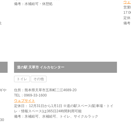
ウェ
備考：水補給可・休憩処
営業
17:0
定休
生
備考
道の駅 天草市 イルカセンター
トイレ
その他
ギや
住所：熊本県天草市五和町二江4689-20
TEL：0969-33-1600
ウェブサイト
定休日： 12月31日から1月1日 ※道の駅スペース(駐車場・トイ
レ・情報スペース)は365日24時間利用可能
備考：氷補給可、水補給可、トイレ、サイクルラック
30