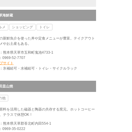
草海鮮蔵
ルメ
ショッピング
トイレ
の新鮮魚介を使った丼や定食メニューが豊富。テイクアウト
メやお土産もある。
：熊本県天草市五和町鬼池4733-1
：0969-52-7707
ブサイト
：氷補給可・水補給可・トイレ・サイクルラック
田皿山焼
の他
原料を活用した磁器と陶器の共存する窯元。ホットコーヒー
、テラスで休憩OK！
：熊本県天草郡苓北町内田554-1
：0969-35-0222