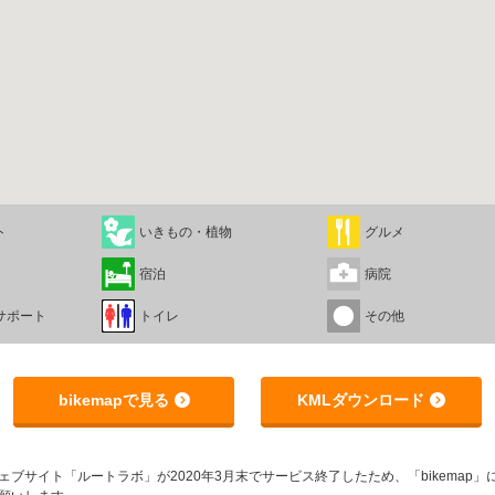
ト
いきもの・植物
グルメ
宿泊
病院
サポート
トイレ
その他
bikemapで見る
KMLダウンロード
サイト「ルートラボ」が2020年3月末でサービス終了したため、「bikemap」に