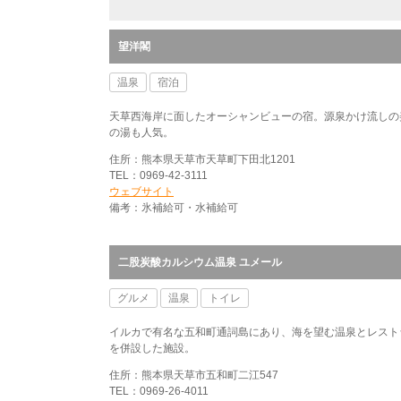
望洋閣
温泉
宿泊
天草西海岸に面したオーシャンビューの宿。源泉かけ流しの
の湯も人気。
住所：熊本県天草市天草町下田北1201
TEL：0969-42-3111
ウェブサイト
備考：氷補給可・水補給可
二股炭酸カルシウム温泉 ユメール
グルメ
温泉
トイレ
イルカで有名な五和町通詞島にあり、海を望む温泉とレスト
を併設した施設。
住所：熊本県天草市五和町二江547
TEL：0969-26-4011