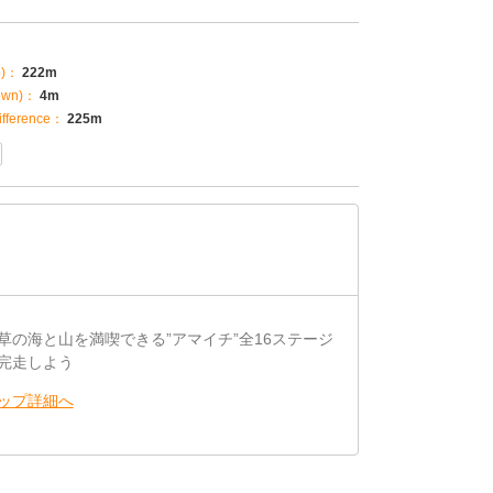
p)：
222m
own)：
4m
fference：
225m
草の海と山を満喫できる”アマイチ”全16ステージ
完走しよう
ップ詳細へ