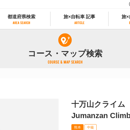
都道府県検索
旅×自転車 記事
旅×
都道府県検索
旅×自転車 記事
旅×
県別サイクリング情報
記事一覧
サイクリストにやさしい宿
コース・マップ検索
県アクセスランキング
カテゴリから探す
サイクルトレイン
フリーワードから探す
レンタサイクル
タグから探す
予約ができるレンタサイクル
スポーツタイプのe-bikeがあるレンタサイ
スポーツタイプがあるレンタサイクル
マウンテンバイクがあるレンタサイクル
十万山クライム
子供用自転車があるレンタサイクル
タンデム自転車があるレンタサイクル
Jumanzan Clim
鉄道駅に近いレンタサイクル
熊本
中級
レンタサイクルがある道の駅