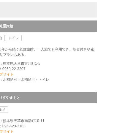
美屋旅館
泊
トイレ
8年から続く老舗旅館。一人旅でも利用でき、朝食付きや素
りプランもある。
：熊本県天草市古川町1-5
：0969-22-3207
ブサイト
：氷補給可・水補給可・トイレ
けすやまもと
ルメ
：熊本県天草市南新町10-11
：0969-23-2103
ブサイト