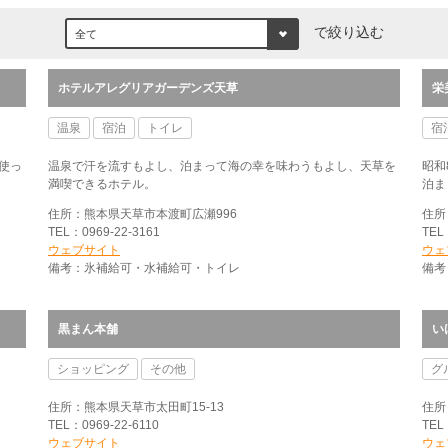
で絞り込む
ホテルアレグリアガーデンズ天草
栄
温泉
宿泊
トイレ
宿
使っ
温泉で汗を流すもよし、泊まって海の幸を味わうもよし、天草を
昭和
満喫できるホテル。
泊ま
住所：熊本県天草市本渡町広瀬996
住所
TEL：0969-22-3161
TEL
ウェブサイト
ウェ
備考：氷補給可・水補給可・トイレ
備考
黒まん本舗
い
ショッピング
その他
グ
住所：熊本県天草市太田町15-13
住所
TEL：0969-22-6110
TEL
ウェブサイト
ウェ