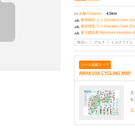
距離 Distance：
4.5km
獲得標高 上り Elevation Gain (U
獲得標高 下り Elevation Gain (D
最大標高差 Maximum elevation di
海沿い
グルメ
ヒルクライム
コース掲載マップ
AMAKUSA CYCLING MAP
天
を
マ