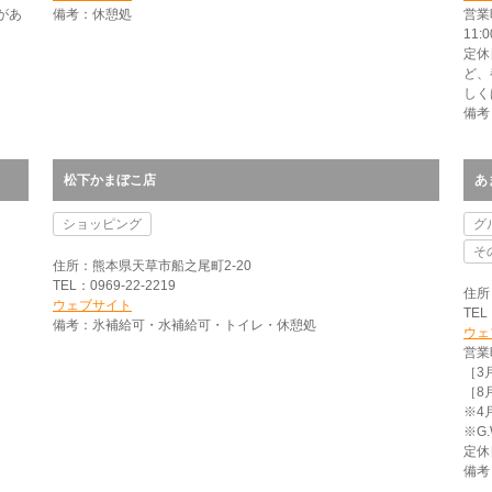
があ
備考：休憩処
営業
11:
定休
ど、
しく
備考
松下かまぼこ店
あ
ショッピング
グ
そ
住所：熊本県天草市船之尾町2-20
TEL：0969-22-2219
住所
ウェブサイト
TEL
備考：氷補給可・水補給可・トイレ・休憩処
ウェ
営業
［3月
［8月
※4
※G
定休
備考