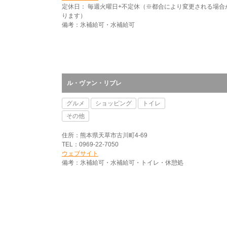
定休日： 毎週火曜日+不定休（※都合により変更される場合
ります）
備考：氷補給可・水補給可
ル・ヴァン・リブレ
グルメ
ショッピング
トイレ
その他
住所：熊本県天草市古川町4-69
TEL：0969-22-7050
ウェブサイト
備考：氷補給可・水補給可・トイレ・休憩処