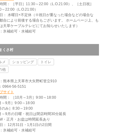
時間： ［平日］11:30～22:00（L.O.21:00）、［土日祝］
00～22:00（L.O.21:00）
日： 水曜日+不定休（※祝日が重なった場合などの場合な
都合により前後する場合もございます。 ホームページ上、も
は天草ケーブルテレビにてお知らせいたします）
：氷補給可・水補給可
まくさ村
ルメ
ショッピング
トイレ
の他
：熊本県上天草市大矢野町登立910
：0964-56-5151
ブサイト
時間： ［10月～3月］9:00～18:00
～9月］9:00～18:00
のみ］8:30～19:00
月～9月の日曜・祝日は閉店時間30分延長
.W・正月・お盆は時間延長あり
日： 12月31日・1月1日の2日間
：氷補給可・水補給可