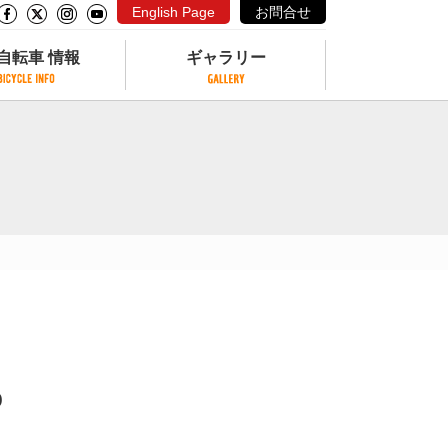
English Page
お問合せ
自転車 情報
ギャラリー
自転車 情報
ギャラリー
サイクリングコースがある公園
写真ギャラリー
交通公園
動画ギャラリー
自転車でも乗れるフェリー
サイクルターミナル
クル
サイクルステーション
サイクルステーションがある空港
自転車店
b