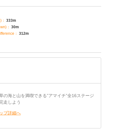
p)：
333m
own)：
30m
fference：
312m
草の海と山を満喫できる”アマイチ”全16ステージ
完走しよう
ップ詳細へ