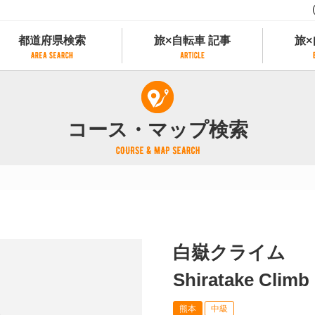
都道府県検索
旅×自転車 記事
旅×
都道府県検索
旅×自転車 記事
旅×
県別サイクリング情報
記事一覧
サイクリストにやさしい宿
コース・マップ検索
県アクセスランキング
カテゴリから探す
サイクルトレイン
フリーワードから探す
レンタサイクル
タグから探す
予約ができるレンタサイクル
スポーツタイプのe-bikeがあるレンタサイ
スポーツタイプがあるレンタサイクル
マウンテンバイクがあるレンタサイクル
白嶽クライム
子供用自転車があるレンタサイクル
タンデム自転車があるレンタサイクル
Shiratake Climb
鉄道駅に近いレンタサイクル
熊本
中級
レンタサイクルがある道の駅