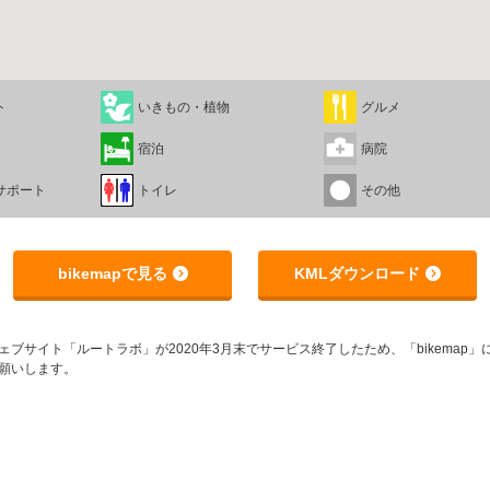
ト
いきもの・植物
グルメ
宿泊
病院
サポート
トイレ
その他
bikemapで見る
KMLダウンロード
サイト「ルートラボ」が2020年3月末でサービス終了したため、「bikemap」に
願いします。