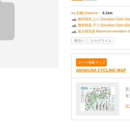
距離 Distance：
6.1km
獲得標高 上り Elevation Gain (U
獲得標高 下り Elevation Gain (D
最大標高差 Maximum elevation di
海沿い
ヒルクライム
コース掲載マップ
AMAKUSA CYCLING MAP
天
を
マ