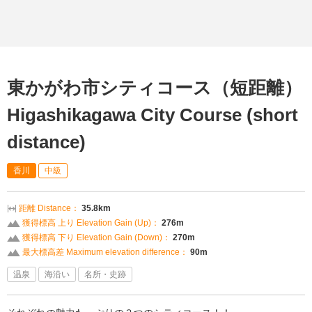
東かがわ市シティコース（短距離）
Higashikagawa City Course (short
distance)
香川
中級
距離 Distance：
35.8km
獲得標高 上り Elevation Gain (Up)：
276m
獲得標高 下り Elevation Gain (Down)：
270m
最大標高差 Maximum elevation difference：
90m
温泉
海沿い
名所・史跡