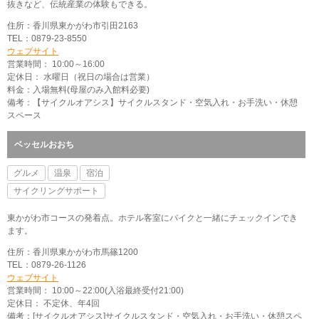
抜きなど、伝統産業の体験もできる。
住所：香川県東かがわ市引田2163
TEL：0879-23-8550
ウェブサイト
営業時間： 10:00～16:00
定休日： 水曜日（祝日の場合は営業）
料金：入場無料(母屋のみ入館料必要)
備考：【サイクルオアシス】サイクルスタンド・空気入れ・お手洗い・休憩
スペース
ベッセルおおち
グルメ
温泉
宿泊
サイクリングサポート
東かがわ市コースの発着点。ホテル客室にバイクと一緒にチェックインでき
ます。
住所：香川県東かがわ市馬篠1200
TEL：0879-26-1126
ウェブサイト
営業時間： 10:00～22:00(入浴最終受付21:00)
定休日： 不定休、年4回
備考：[サイクルオアシス]サイクルスタンド・空気入れ・お手洗い・休憩スペ