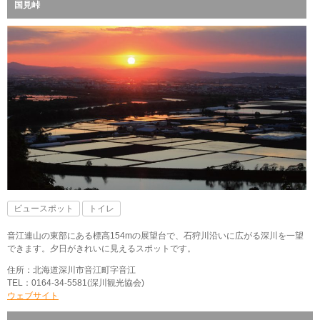
国見峠
ビュースポット
トイレ
音江連山の東部にある標高154mの展望台で、石狩川沿いに広がる深川を一望
できます。夕日がきれいに見えるスポットです。
住所：北海道深川市音江町字音江
TEL：0164-34-5581(深川観光協会)
ウェブサイト