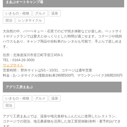
まあぶオートキャンプ場
いきもの・植物
グルメ
温泉
宿泊
レンタサイクル
大自然の中、バーベキュー・石窯でのピザ焼き体験などが楽しめ、ペットサイ
トやドックランでは愛犬とゆっくりとした時間が過ごせます。コテージや焼肉
ハウスもあり、キャンプ用品や自転車のレンタルも可能で、手ぶらで楽しめま
す。
住所：北海道深川市音江町字音江459-1
TEL：0164-26-3000
ウェブサイト
営業時間： 野外サイトは5/1～10/31、コテージは通年営業
料金：[レンタサイクル]電動自転車2時間500円、マウンテンバイク1時間200円
アグリ工房まあぶ
いきもの・植物
グルメ
温泉
宿泊
アグリ工房まあぶでは、温泉や地元食材をふんだんに使用したレストラン、
コテージでの宿泊、地元農産物を活用した加工実習体験(有料・要予約)ができ
ます。