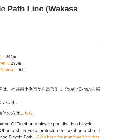
e Path Line (Wakasa
p)：
264m
own)：
295m
fference：
61m
は、福井県小浜市から高浜町までの約40kmの自転
ています。
治体の方は
こちら
ama-Oi Takahama bicycle path line is a bicycle
Obama-shi in Fukui prefecture to Takahama-cho. It
asa Bicycle Path."
Click here for municipalities that