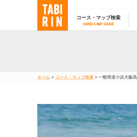
コース・マップ検索
コース・マップ検索
コース検索
マップ検索
都道府
コース条件から検索
都道府県から検索
都道府
都道府県から検索
マップランキング
ホーム
>
コース・マップ検索
>
一般県道小浜大飯高
地図から検索
スポットから検索
コースランキング
コースで人気のスポットランキング