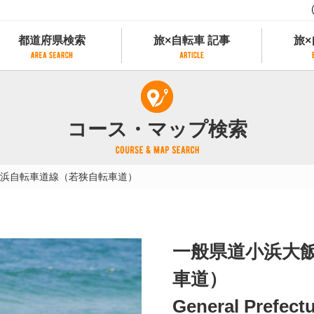
都道府県検索
旅×自転車 記事
旅×
都道府県検索
旅×自転車 記事
旅×
県別サイクリング情報
記事一覧
サイクリストにやさしい宿
コース・マップ検索
県アクセスランキング
カテゴリから探す
サイクルトレイン
フリーワードから探す
レンタサイクル
浜自転車道線（若狭自転車道）
タグから探す
予約ができるレンタサイクル
スポーツタイプのe-bikeがあるレンタサイ
スポーツタイプがあるレンタサイクル
マウンテンバイクがあるレンタサイクル
一般県道小浜大
子供用自転車があるレンタサイクル
タンデム自転車があるレンタサイクル
車道）
鉄道駅に近いレンタサイクル
General Prefect
レンタサイクルがある道の駅