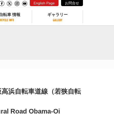
English Page
お問合せ
自転車 情報
ギャラリー
自転車 情報
ギャラリー
サイクリングコースがある公園
写真ギャラリー
交通公園
動画ギャラリー
自転車でも乗れるフェリー
サイクルターミナル
クル
サイクルステーション
サイクルステーションがある空港
自転車店
飯高浜自転車道線（若狭自転
ural Road Obama-Oi