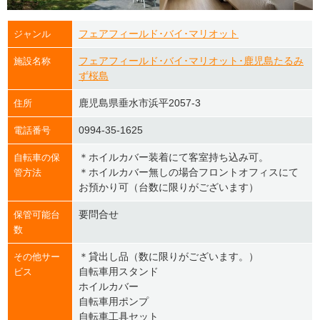
フェアフィールド･バイ･マリオット
ジャンル
フェアフィールド･バイ･マリオット･鹿児島たるみ
施設名称
ず桜島
鹿児島県垂水市浜平2057-3
住所
0994-35-1625
電話番号
＊ホイルカバー装着にて客室持ち込み可。
自転車の保
＊ホイルカバー無しの場合フロントオフィスにて
管方法
お預かり可（台数に限りがございます）
要問合せ
保管可能台
数
＊貸出し品（数に限りがございます。）
その他サー
自転車用スタンド
ビス
ホイルカバー
自転車用ポンプ
自転車工具セット