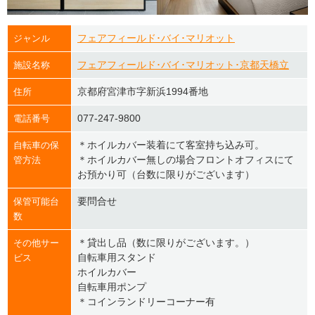
フェアフィールド･バイ･マリオット
ジャンル
フェアフィールド･バイ･マリオット･京都天橋立
施設名称
京都府宮津市字新浜1994番地
住所
077-247-9800
電話番号
＊ホイルカバー装着にて客室持ち込み可。
自転車の保
＊ホイルカバー無しの場合フロントオフィスにて
管方法
お預かり可（台数に限りがございます）
要問合せ
保管可能台
数
＊貸出し品（数に限りがございます。）
その他サー
自転車用スタンド
ビス
ホイルカバー
自転車用ポンプ
＊コインランドリーコーナー有