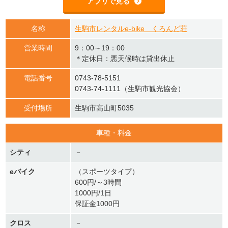
アプリで見る
名称
生駒市レンタルe-bike くろんど荘
営業時間
9：00～19：00
＊定休日：悪天候時は貸出休止
電話番号
0743-78-5151
0743-74-1111（生駒市観光協会）
受付場所
生駒市高山町5035
車種・料金
シティ
－
eバイク
（スポーツタイプ）
600円/～3時間
1000円/1日
保証金1000円
クロス
－