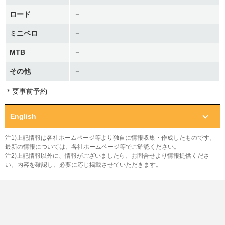
ロード
－
ミニベロ
－
MTB
－
その他
－
＊要事前予約
English
注1)上記情報は各社ホームページ等より独自に情報収集・作成したものです。
最新の情報については、各社ホームページ等でご確認ください。
注2)上記情報以外に、情報がございましたら、お問合せより情報提供くださ
い。内容を確認し、必要に応じ掲載させていただきます。