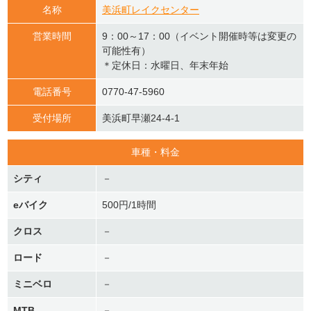
名称
美浜町レイクセンター
営業時間
9：00～17：00（イベント開催時等は変更の
可能性有）
＊定休日：水曜日、年末年始
電話番号
0770-47-5960
受付場所
美浜町早瀬24-4-1
車種・料金
シティ
－
eバイク
500円/1時間
クロス
－
ロード
－
ミニベロ
－
MTB
－